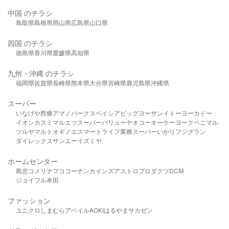
中国 のチラシ
鳥取県
島根県
岡山県
広島県
山口県
四国 のチラシ
徳島県
香川県
愛媛県
高知県
九州・沖縄 のチラシ
福岡県
佐賀県
長崎県
熊本県
大分県
宮崎県
鹿児島県
沖縄県
スーパー
いなげや
西條
アマノパークス
ベイシア
ビッグヨーサン
イトーヨーカドー
イオン
カスミ
マルエツ
スーパーバリュー
ヤオコー
オーケー
ヨークベニマル
ツルヤ
マルト
オギノ
エスマート
ライフ
業務スーパー
いかり
フジグラン
ダイレックス
サンエー
イズミヤ
ホームセンター
島忠
コメリ
ナフコ
コーナン
カインズ
アストロプロダクツ
DCM
ジョイフル本田
ファッション
ユニクロ
しまむら
アベイル
AOKI
はるやま
サカゼン