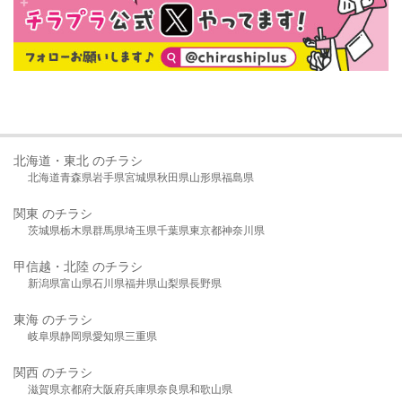
北海道・東北 のチラシ
北海道
青森県
岩手県
宮城県
秋田県
山形県
福島県
関東 のチラシ
茨城県
栃木県
群馬県
埼玉県
千葉県
東京都
神奈川県
甲信越・北陸 のチラシ
新潟県
富山県
石川県
福井県
山梨県
長野県
東海 のチラシ
岐阜県
静岡県
愛知県
三重県
関西 のチラシ
滋賀県
京都府
大阪府
兵庫県
奈良県
和歌山県