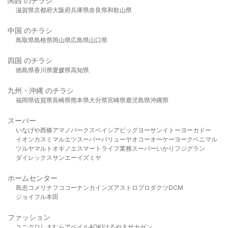
関西 のチラシ
滋賀県
京都府
大阪府
兵庫県
奈良県
和歌山県
中国 のチラシ
鳥取県
島根県
岡山県
広島県
山口県
四国 のチラシ
徳島県
香川県
愛媛県
高知県
九州・沖縄 のチラシ
福岡県
佐賀県
長崎県
熊本県
大分県
宮崎県
鹿児島県
沖縄県
スーパー
いなげや
西條
アマノパークス
ベイシア
ビッグヨーサン
イトーヨーカドー
イオン
カスミ
マルエツ
スーパーバリュー
ヤオコー
オーケー
ヨークベニマル
ツルヤ
マルト
オギノ
エスマート
ライフ
業務スーパー
いかり
フジグラン
ダイレックス
サンエー
イズミヤ
ホームセンター
島忠
コメリ
ナフコ
コーナン
カインズ
アストロプロダクツ
DCM
ジョイフル本田
ファッション
ユニクロ
しまむら
アベイル
AOKI
はるやま
サカゼン