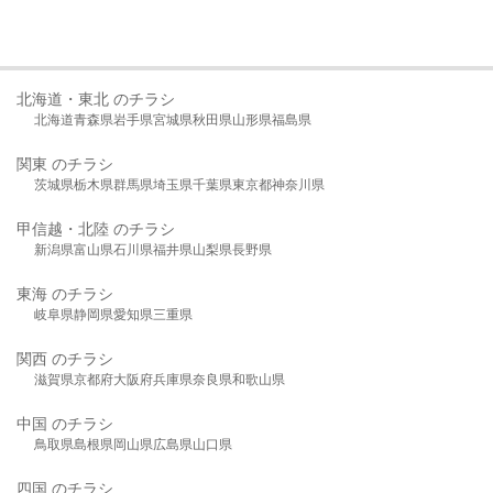
北海道・東北 のチラシ
北海道
青森県
岩手県
宮城県
秋田県
山形県
福島県
関東 のチラシ
茨城県
栃木県
群馬県
埼玉県
千葉県
東京都
神奈川県
甲信越・北陸 のチラシ
新潟県
富山県
石川県
福井県
山梨県
長野県
東海 のチラシ
岐阜県
静岡県
愛知県
三重県
関西 のチラシ
滋賀県
京都府
大阪府
兵庫県
奈良県
和歌山県
中国 のチラシ
鳥取県
島根県
岡山県
広島県
山口県
四国 のチラシ