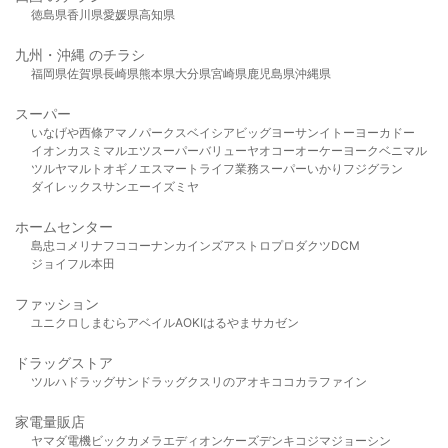
徳島県
香川県
愛媛県
高知県
九州・沖縄 のチラシ
福岡県
佐賀県
長崎県
熊本県
大分県
宮崎県
鹿児島県
沖縄県
スーパー
いなげや
西條
アマノパークス
ベイシア
ビッグヨーサン
イトーヨーカドー
イオン
カスミ
マルエツ
スーパーバリュー
ヤオコー
オーケー
ヨークベニマル
ツルヤ
マルト
オギノ
エスマート
ライフ
業務スーパー
いかり
フジグラン
ダイレックス
サンエー
イズミヤ
ホームセンター
島忠
コメリ
ナフコ
コーナン
カインズ
アストロプロダクツ
DCM
ジョイフル本田
ファッション
ユニクロ
しまむら
アベイル
AOKI
はるやま
サカゼン
ドラッグストア
ツルハドラッグ
サンドラッグ
クスリのアオキ
ココカラファイン
家電量販店
ヤマダ電機
ビックカメラ
エディオン
ケーズデンキ
コジマ
ジョーシン