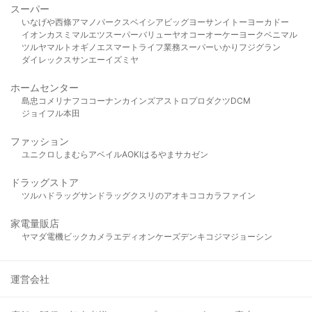
スーパー
いなげや
西條
アマノパークス
ベイシア
ビッグヨーサン
イトーヨーカドー
イオン
カスミ
マルエツ
スーパーバリュー
ヤオコー
オーケー
ヨークベニマル
ツルヤ
マルト
オギノ
エスマート
ライフ
業務スーパー
いかり
フジグラン
ダイレックス
サンエー
イズミヤ
ホームセンター
島忠
コメリ
ナフコ
コーナン
カインズ
アストロプロダクツ
DCM
ジョイフル本田
ファッション
ユニクロ
しまむら
アベイル
AOKI
はるやま
サカゼン
ドラッグストア
ツルハドラッグ
サンドラッグ
クスリのアオキ
ココカラファイン
家電量販店
ヤマダ電機
ビックカメラ
エディオン
ケーズデンキ
コジマ
ジョーシン
運営会社