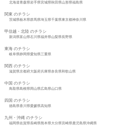
北海道
青森県
岩手県
宮城県
秋田県
山形県
福島県
関東 のチラシ
茨城県
栃木県
群馬県
埼玉県
千葉県
東京都
神奈川県
甲信越・北陸 のチラシ
新潟県
富山県
石川県
福井県
山梨県
長野県
東海 のチラシ
岐阜県
静岡県
愛知県
三重県
関西 のチラシ
滋賀県
京都府
大阪府
兵庫県
奈良県
和歌山県
中国 のチラシ
鳥取県
島根県
岡山県
広島県
山口県
四国 のチラシ
徳島県
香川県
愛媛県
高知県
九州・沖縄 のチラシ
福岡県
佐賀県
長崎県
熊本県
大分県
宮崎県
鹿児島県
沖縄県