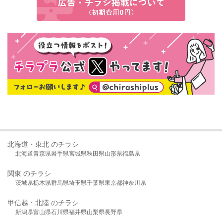
北海道・東北 のチラシ
北海道
青森県
岩手県
宮城県
秋田県
山形県
福島県
関東 のチラシ
茨城県
栃木県
群馬県
埼玉県
千葉県
東京都
神奈川県
甲信越・北陸 のチラシ
新潟県
富山県
石川県
福井県
山梨県
長野県