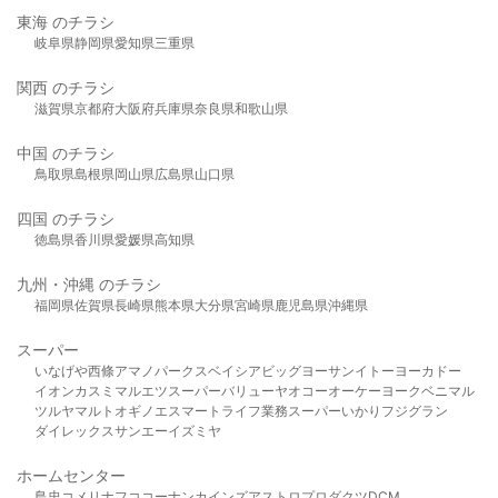
東海 のチラシ
岐阜県
静岡県
愛知県
三重県
関西 のチラシ
滋賀県
京都府
大阪府
兵庫県
奈良県
和歌山県
中国 のチラシ
鳥取県
島根県
岡山県
広島県
山口県
四国 のチラシ
徳島県
香川県
愛媛県
高知県
九州・沖縄 のチラシ
福岡県
佐賀県
長崎県
熊本県
大分県
宮崎県
鹿児島県
沖縄県
スーパー
いなげや
西條
アマノパークス
ベイシア
ビッグヨーサン
イトーヨーカドー
イオン
カスミ
マルエツ
スーパーバリュー
ヤオコー
オーケー
ヨークベニマル
ツルヤ
マルト
オギノ
エスマート
ライフ
業務スーパー
いかり
フジグラン
ダイレックス
サンエー
イズミヤ
ホームセンター
島忠
コメリ
ナフコ
コーナン
カインズ
アストロプロダクツ
DCM