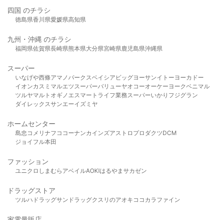
四国 のチラシ
徳島県
香川県
愛媛県
高知県
九州・沖縄 のチラシ
福岡県
佐賀県
長崎県
熊本県
大分県
宮崎県
鹿児島県
沖縄県
スーパー
いなげや
西條
アマノパークス
ベイシア
ビッグヨーサン
イトーヨーカドー
イオン
カスミ
マルエツ
スーパーバリュー
ヤオコー
オーケー
ヨークベニマル
ツルヤ
マルト
オギノ
エスマート
ライフ
業務スーパー
いかり
フジグラン
ダイレックス
サンエー
イズミヤ
ホームセンター
島忠
コメリ
ナフコ
コーナン
カインズ
アストロプロダクツ
DCM
ジョイフル本田
ファッション
ユニクロ
しまむら
アベイル
AOKI
はるやま
サカゼン
ドラッグストア
ツルハドラッグ
サンドラッグ
クスリのアオキ
ココカラファイン
家電量販店