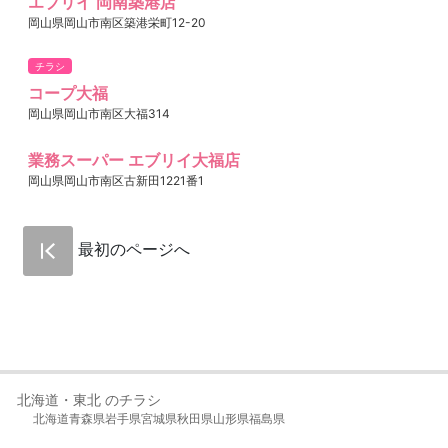
エブリイ 岡南築港店
岡山県岡山市南区築港栄町12-20
チラシ
コープ大福
岡山県岡山市南区大福314
業務スーパー エブリイ大福店
岡山県岡山市南区古新田1221番1
最初のページへ
北海道・東北 のチラシ
北海道
青森県
岩手県
宮城県
秋田県
山形県
福島県