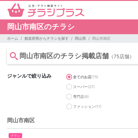
岡山市南区のチラシ
ホーム
都道府県からチラシを探す
岡山県
岡山市南区
岡山市南区のチラシ掲載店舗
（75店舗）
ジャンルで絞り込み
全てのお店
(75)
スーパー
(27)
専門店
(6)
ファッション
(11)
岡山市南区
チラシ