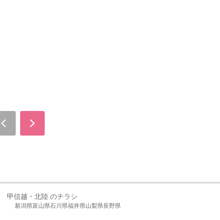
甲信越・北陸 のチラシ
新潟県
富山県
石川県
福井県
山梨県
長野県