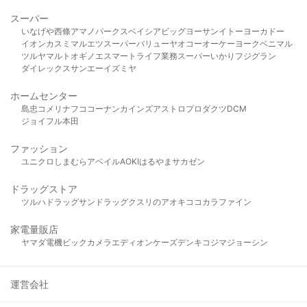
スーパー
いなげや
西條
アマノパークス
ベイシア
ビッグヨーサン
イトーヨーカドー
イオン
カスミ
マルエツ
スーパーバリュー
ヤオコー
オーケー
ヨークベニマル
ツルヤ
マルト
オギノ
エスマート
ライフ
業務スーパー
いかり
フジグラン
ダイレックス
サンエー
イズミヤ
ホームセンター
島忠
コメリ
ナフコ
コーナン
カインズ
アストロプロダクツ
DCM
ジョイフル本田
ファッション
ユニクロ
しまむら
アベイル
AOKI
はるやま
サカゼン
ドラッグストア
ツルハドラッグ
サンドラッグ
クスリのアオキ
ココカラファイン
家電量販店
ヤマダ電機
ビックカメラ
エディオン
ケーズデンキ
コジマ
ジョーシン
運営会社