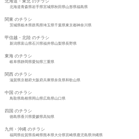
北海道・東北 のチラシ
北海道
青森県
岩手県
宮城県
秋田県
山形県
福島県
関東 のチラシ
茨城県
栃木県
群馬県
埼玉県
千葉県
東京都
神奈川県
甲信越・北陸 のチラシ
新潟県
富山県
石川県
福井県
山梨県
長野県
東海 のチラシ
岐阜県
静岡県
愛知県
三重県
関西 のチラシ
滋賀県
京都府
大阪府
兵庫県
奈良県
和歌山県
中国 のチラシ
鳥取県
島根県
岡山県
広島県
山口県
四国 のチラシ
徳島県
香川県
愛媛県
高知県
九州・沖縄 のチラシ
福岡県
佐賀県
長崎県
熊本県
大分県
宮崎県
鹿児島県
沖縄県