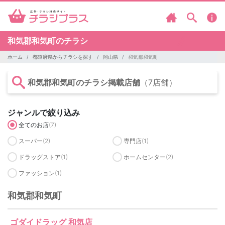
和気郡和気町のチラシ
ホーム
都道府県からチラシを探す
岡山県
和気郡和気町
和気郡和気町のチラシ掲載店舗
（7店舗）
ジャンルで絞り込み
全てのお店
(7)
スーパー
(2)
専門店
(1)
ドラッグストア
(1)
ホームセンター
(2)
ファッション
(1)
和気郡和気町
ゴダイドラッグ 和気店