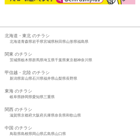
北海道・東北 のチラシ
北海道
青森県
岩手県
宮城県
秋田県
山形県
福島県
関東 のチラシ
茨城県
栃木県
群馬県
埼玉県
千葉県
東京都
神奈川県
甲信越・北陸 のチラシ
新潟県
富山県
石川県
福井県
山梨県
長野県
東海 のチラシ
岐阜県
静岡県
愛知県
三重県
関西 のチラシ
滋賀県
京都府
大阪府
兵庫県
奈良県
和歌山県
中国 のチラシ
鳥取県
島根県
岡山県
広島県
山口県