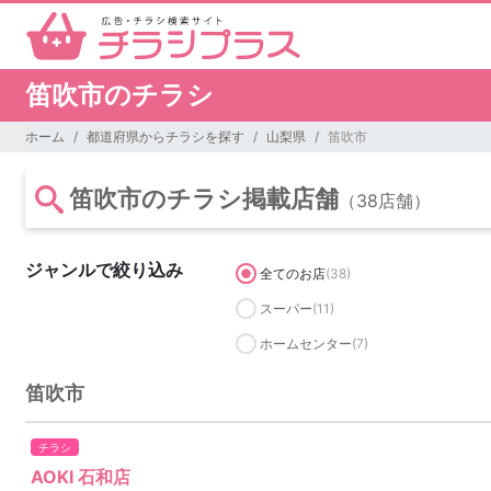
笛吹市のチラシ
ホーム
都道府県からチラシを探す
山梨県
笛吹市
笛吹市のチラシ掲載店舗
（38店舗）
ジャンルで絞り込み
全てのお店
(38)
スーパー
(11)
ホームセンター
(7)
笛吹市
チラシ
AOKI 石和店