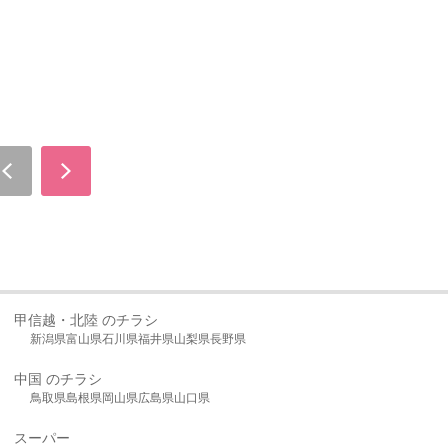
甲信越・北陸 のチラシ
新潟県
富山県
石川県
福井県
山梨県
長野県
中国 のチラシ
鳥取県
島根県
岡山県
広島県
山口県
スーパー