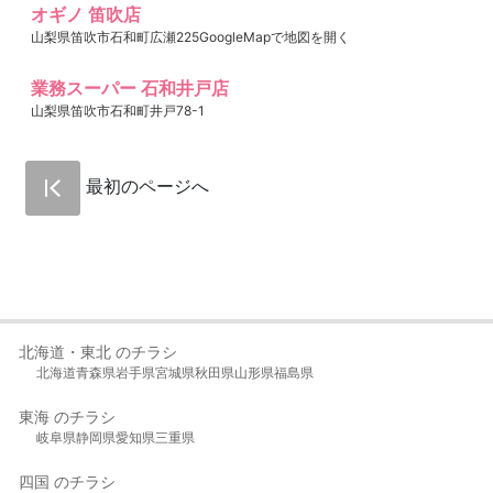
オギノ 笛吹店
山梨県笛吹市石和町広瀬225GoogleMapで地図を開く
業務スーパー 石和井戸店
山梨県笛吹市石和町井戸78-1
最初のページへ
北海道・東北 のチラシ
北海道
青森県
岩手県
宮城県
秋田県
山形県
福島県
東海 のチラシ
岐阜県
静岡県
愛知県
三重県
四国 のチラシ