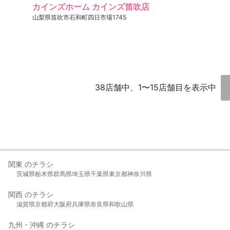
カインズホーム カインズ笛吹店
山梨県笛吹市石和町四日市場1745
38店舗中、1〜15店舗目を表示中
関東 のチラシ
茨城県
栃木県
群馬県
埼玉県
千葉県
東京都
神奈川県
関西 のチラシ
滋賀県
京都府
大阪府
兵庫県
奈良県
和歌山県
九州・沖縄 のチラシ