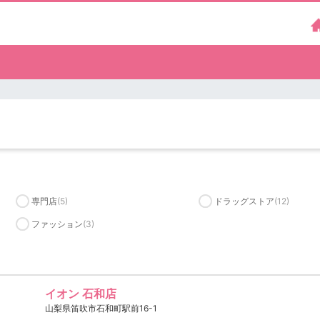
専門店
(5)
ドラッグストア
(12)
ファッション
(3)
イオン 石和店
山梨県笛吹市石和町駅前16-1