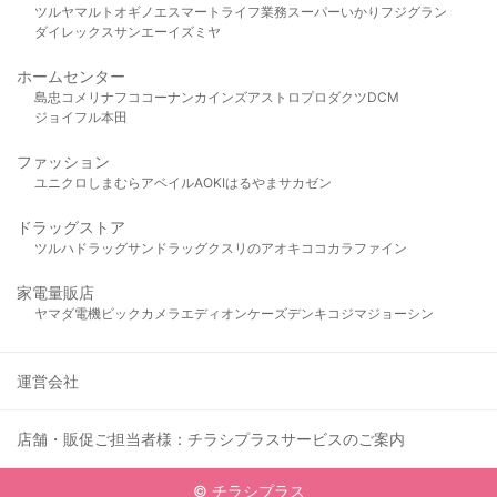
ツルヤ
マルト
オギノ
エスマート
ライフ
業務スーパー
いかり
フジグラン
ダイレックス
サンエー
イズミヤ
ホームセンター
島忠
コメリ
ナフコ
コーナン
カインズ
アストロプロダクツ
DCM
ジョイフル本田
ファッション
ユニクロ
しまむら
アベイル
AOKI
はるやま
サカゼン
ドラッグストア
ツルハドラッグ
サンドラッグ
クスリのアオキ
ココカラファイン
家電量販店
ヤマダ電機
ビックカメラ
エディオン
ケーズデンキ
コジマ
ジョーシン
運営会社
店舗・販促ご担当者様：チラシプラスサービスのご案内
© チラシプラス