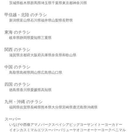
茨城県
栃木県
群馬県
埼玉県
千葉県
東京都
神奈川県
甲信越・北陸 のチラシ
新潟県
富山県
石川県
福井県
山梨県
長野県
東海 のチラシ
岐阜県
静岡県
愛知県
三重県
関西 のチラシ
滋賀県
京都府
大阪府
兵庫県
奈良県
和歌山県
中国 のチラシ
鳥取県
島根県
岡山県
広島県
山口県
四国 のチラシ
徳島県
香川県
愛媛県
高知県
九州・沖縄 のチラシ
福岡県
佐賀県
長崎県
熊本県
大分県
宮崎県
鹿児島県
沖縄県
スーパー
いなげや
西條
アマノパークス
ベイシア
ビッグヨーサン
イトーヨーカドー
イオン
カスミ
マルエツ
スーパーバリュー
ヤオコー
オーケー
ヨークベニマル