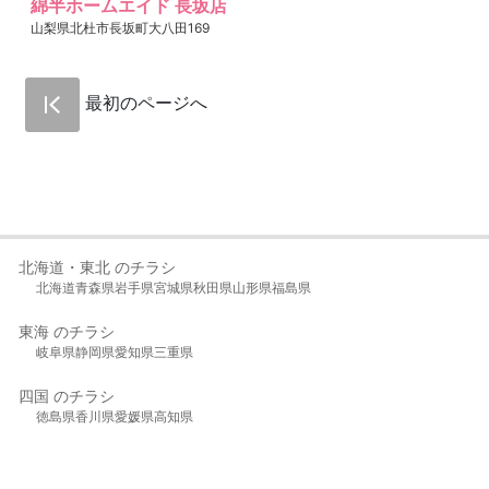
綿半ホームエイド 長坂店
山梨県北杜市長坂町大八田169
最初のページへ
北海道・東北 のチラシ
北海道
青森県
岩手県
宮城県
秋田県
山形県
福島県
東海 のチラシ
岐阜県
静岡県
愛知県
三重県
四国 のチラシ
徳島県
香川県
愛媛県
高知県