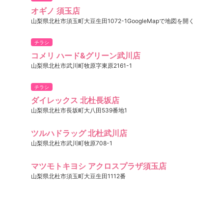
オギノ 須玉店
山梨県北杜市須玉町大豆生田1072-1GoogleMapで地図を開く
チラシ
コメリ ハード&グリーン武川店
山梨県北杜市武川町牧原字東原2161-1
チラシ
ダイレックス 北杜長坂店
山梨県北杜市長坂町大八田539番地1
ツルハドラッグ 北杜武川店
山梨県北杜市武川町牧原708-1
マツモトキヨシ アクロスプラザ須玉店
山梨県北杜市須玉町大豆生田1112番