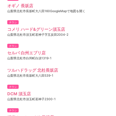
オギノ 長坂店
山梨県北杜市長坂町大八田160GoogleMapで地図を開く
チラシ
コメリ ハード&グリーン須玉店
山梨県北杜市須玉町若神子字五反田2004-2
チラシ
セルバ 白州エブリ店
山梨県北杜市白州町白須1319-1
ツルハドラッグ 北杜長坂店
山梨県北杜市長坂町大八田539-1
チラシ
DCM 須玉店
山梨県北杜市須玉町若神子2300-1
チラシ