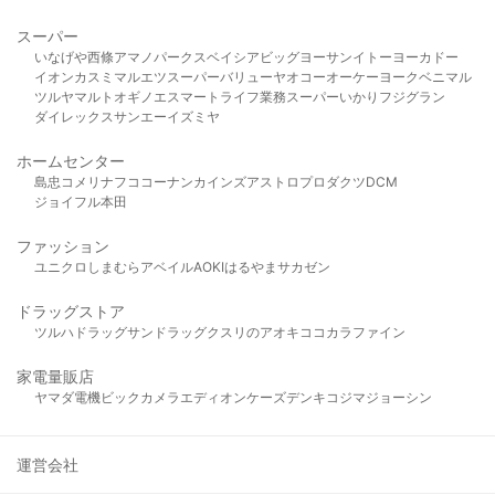
スーパー
いなげや
西條
アマノパークス
ベイシア
ビッグヨーサン
イトーヨーカドー
イオン
カスミ
マルエツ
スーパーバリュー
ヤオコー
オーケー
ヨークベニマル
ツルヤ
マルト
オギノ
エスマート
ライフ
業務スーパー
いかり
フジグラン
ダイレックス
サンエー
イズミヤ
ホームセンター
島忠
コメリ
ナフコ
コーナン
カインズ
アストロプロダクツ
DCM
ジョイフル本田
ファッション
ユニクロ
しまむら
アベイル
AOKI
はるやま
サカゼン
ドラッグストア
ツルハドラッグ
サンドラッグ
クスリのアオキ
ココカラファイン
家電量販店
ヤマダ電機
ビックカメラ
エディオン
ケーズデンキ
コジマ
ジョーシン
運営会社