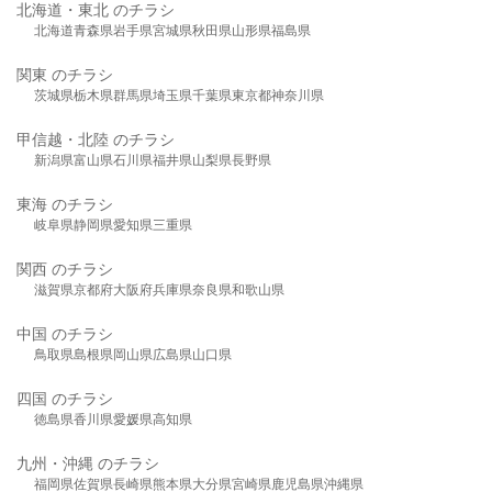
北海道・東北 のチラシ
北海道
青森県
岩手県
宮城県
秋田県
山形県
福島県
関東 のチラシ
茨城県
栃木県
群馬県
埼玉県
千葉県
東京都
神奈川県
甲信越・北陸 のチラシ
新潟県
富山県
石川県
福井県
山梨県
長野県
東海 のチラシ
岐阜県
静岡県
愛知県
三重県
関西 のチラシ
滋賀県
京都府
大阪府
兵庫県
奈良県
和歌山県
中国 のチラシ
鳥取県
島根県
岡山県
広島県
山口県
四国 のチラシ
徳島県
香川県
愛媛県
高知県
九州・沖縄 のチラシ
福岡県
佐賀県
長崎県
熊本県
大分県
宮崎県
鹿児島県
沖縄県