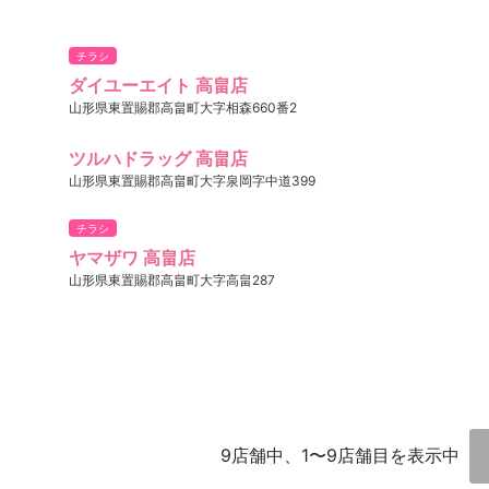
チラシ
ダイユーエイト 高畠店
山形県東置賜郡高畠町大字相森660番2
ツルハドラッグ 高畠店
山形県東置賜郡高畠町大字泉岡字中道399
チラシ
ヤマザワ 高畠店
山形県東置賜郡高畠町大字高畠287
9店舗中、1〜9店舗目を表示中