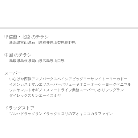
甲信越・北陸 のチラシ
新潟県
富山県
石川県
福井県
山梨県
長野県
中国 のチラシ
鳥取県
島根県
岡山県
広島県
山口県
スーパー
いなげや
西條
アマノパークス
ベイシア
ビッグヨーサン
イトーヨーカドー
イオン
カスミ
マルエツ
スーパーバリュー
ヤオコー
オーケー
ヨークベニマル
ツルヤ
マルト
オギノ
エスマート
ライフ
業務スーパー
いかり
フジグラン
ダイレックス
サンエー
イズミヤ
ドラッグストア
ツルハドラッグ
サンドラッグ
クスリのアオキ
ココカラファイン