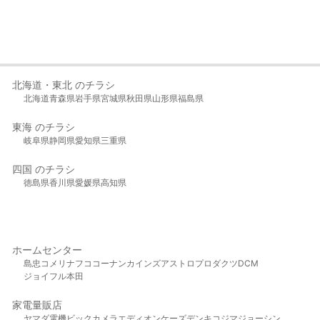
北海道・東北 のチラシ
北海道
青森県
岩手県
宮城県
秋田県
山形県
福島県
東海 のチラシ
岐阜県
静岡県
愛知県
三重県
四国 のチラシ
徳島県
香川県
愛媛県
高知県
ホームセンター
島忠
コメリ
ナフコ
コーナン
カインズ
アストロプロダクツ
DCM
ジョイフル本田
家電量販店
ヤマダ電機
ビックカメラ
エディオン
ケーズデンキ
コジマ
ジョーシン