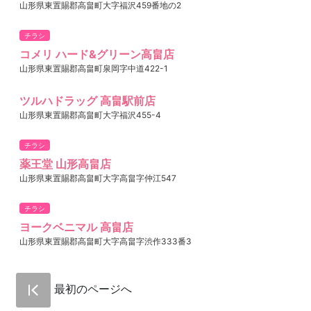
山形県東置賜郡高畠町大字福沢459番地の2
チラシ
コメリ ハード&グリーン高畠店
山形県東置賜郡高畠町泉岡字中道422-1
ツルハドラッグ 高畠駅前店
山形県東置賜郡高畠町大字福沢455-4
チラシ
薬王堂 山形高畠店
山形県東置賜郡高畠町大字高畠字仲江547
チラシ
ヨークベニマル 高畠店
山形県東置賜郡高畠町大字高畠字渋作333番3
最初のページへ