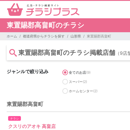
東置賜郡高畠町のチラシ
ホーム
都道府県からチラシを探す
山形県
東置賜郡高畠町
東置賜郡高畠町のチラシ掲載店舗
（9店
ジャンルで絞り込み
全てのお店
(9)
スーパー
(2)
ホームセンター
(2)
東置賜郡高畠町
チラシ
クスリのアオキ 高畠店