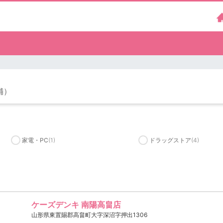
舗）
家電・PC
(1)
ドラッグストア
(4)
ケーズデンキ 南陽高畠店
山形県東置賜郡高畠町大字深沼字押出1306