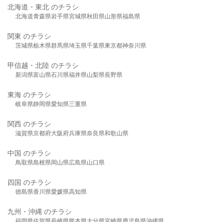
北海道・東北 のチラシ
北海道
青森県
岩手県
宮城県
秋田県
山形県
福島県
関東 のチラシ
茨城県
栃木県
群馬県
埼玉県
千葉県
東京都
神奈川県
甲信越・北陸 のチラシ
新潟県
富山県
石川県
福井県
山梨県
長野県
東海 のチラシ
岐阜県
静岡県
愛知県
三重県
関西 のチラシ
滋賀県
京都府
大阪府
兵庫県
奈良県
和歌山県
中国 のチラシ
鳥取県
島根県
岡山県
広島県
山口県
四国 のチラシ
徳島県
香川県
愛媛県
高知県
九州・沖縄 のチラシ
福岡県
佐賀県
長崎県
熊本県
大分県
宮崎県
鹿児島県
沖縄県