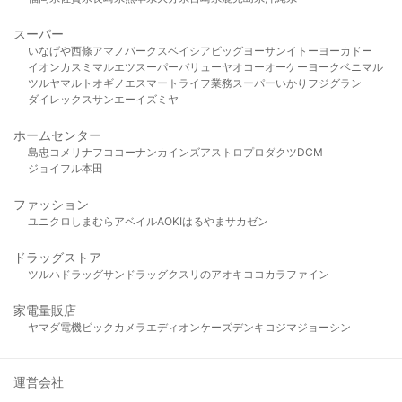
スーパー
いなげや
西條
アマノパークス
ベイシア
ビッグヨーサン
イトーヨーカドー
イオン
カスミ
マルエツ
スーパーバリュー
ヤオコー
オーケー
ヨークベニマル
ツルヤ
マルト
オギノ
エスマート
ライフ
業務スーパー
いかり
フジグラン
ダイレックス
サンエー
イズミヤ
ホームセンター
島忠
コメリ
ナフコ
コーナン
カインズ
アストロプロダクツ
DCM
ジョイフル本田
ファッション
ユニクロ
しまむら
アベイル
AOKI
はるやま
サカゼン
ドラッグストア
ツルハドラッグ
サンドラッグ
クスリのアオキ
ココカラファイン
家電量販店
ヤマダ電機
ビックカメラ
エディオン
ケーズデンキ
コジマ
ジョーシン
運営会社