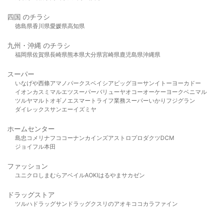
四国 のチラシ
徳島県
香川県
愛媛県
高知県
九州・沖縄 のチラシ
福岡県
佐賀県
長崎県
熊本県
大分県
宮崎県
鹿児島県
沖縄県
スーパー
いなげや
西條
アマノパークス
ベイシア
ビッグヨーサン
イトーヨーカドー
イオン
カスミ
マルエツ
スーパーバリュー
ヤオコー
オーケー
ヨークベニマル
ツルヤ
マルト
オギノ
エスマート
ライフ
業務スーパー
いかり
フジグラン
ダイレックス
サンエー
イズミヤ
ホームセンター
島忠
コメリ
ナフコ
コーナン
カインズ
アストロプロダクツ
DCM
ジョイフル本田
ファッション
ユニクロ
しまむら
アベイル
AOKI
はるやま
サカゼン
ドラッグストア
ツルハドラッグ
サンドラッグ
クスリのアオキ
ココカラファイン