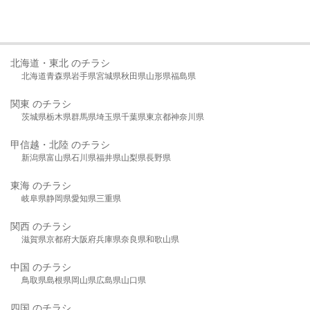
北海道・東北 のチラシ
北海道
青森県
岩手県
宮城県
秋田県
山形県
福島県
関東 のチラシ
茨城県
栃木県
群馬県
埼玉県
千葉県
東京都
神奈川県
甲信越・北陸 のチラシ
新潟県
富山県
石川県
福井県
山梨県
長野県
東海 のチラシ
岐阜県
静岡県
愛知県
三重県
関西 のチラシ
滋賀県
京都府
大阪府
兵庫県
奈良県
和歌山県
中国 のチラシ
鳥取県
島根県
岡山県
広島県
山口県
四国 のチラシ