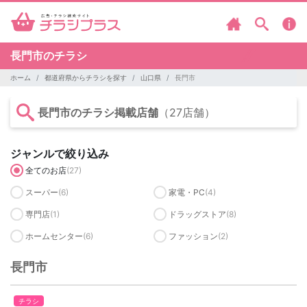
長門市のチラシ
ホーム
都道府県からチラシを探す
山口県
長門市
長門市のチラシ掲載店舗
（27店舗）
ジャンルで絞り込み
全てのお店
(27)
スーパー
(6)
家電・PC
(4)
専門店
(1)
ドラッグストア
(8)
ホームセンター
(6)
ファッション
(2)
長門市
チラシ