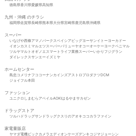
徳島県
香川県
愛媛県
高知県
九州・沖縄 のチラシ
福岡県
佐賀県
長崎県
熊本県
大分県
宮崎県
鹿児島県
沖縄県
スーパー
いなげや
西條
アマノパークス
ベイシア
ビッグヨーサン
イトーヨーカドー
イオン
カスミ
マルエツ
スーパーバリュー
ヤオコー
オーケー
ヨークベニマル
ツルヤ
マルト
オギノ
エスマート
ライフ
業務スーパー
いかり
フジグラン
ダイレックス
サンエー
イズミヤ
ホームセンター
島忠
コメリ
ナフコ
コーナン
カインズ
アストロプロダクツ
DCM
ジョイフル本田
ファッション
ユニクロ
しまむら
アベイル
AOKI
はるやま
サカゼン
ドラッグストア
ツルハドラッグ
サンドラッグ
クスリのアオキ
ココカラファイン
家電量販店
ヤマダ電機
ビックカメラ
エディオン
ケーズデンキ
コジマ
ジョーシン