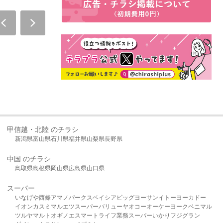
甲信越・北陸 のチラシ
新潟県
富山県
石川県
福井県
山梨県
長野県
中国 のチラシ
鳥取県
島根県
岡山県
広島県
山口県
スーパー
いなげや
西條
アマノパークス
ベイシア
ビッグヨーサン
イトーヨーカドー
イオン
カスミ
マルエツ
スーパーバリュー
ヤオコー
オーケー
ヨークベニマル
ツルヤ
マルト
オギノ
エスマート
ライフ
業務スーパー
いかり
フジグラン