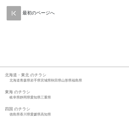
最初のページへ
北海道・東北 のチラシ
北海道
青森県
岩手県
宮城県
秋田県
山形県
福島県
東海 のチラシ
岐阜県
静岡県
愛知県
三重県
四国 のチラシ
徳島県
香川県
愛媛県
高知県