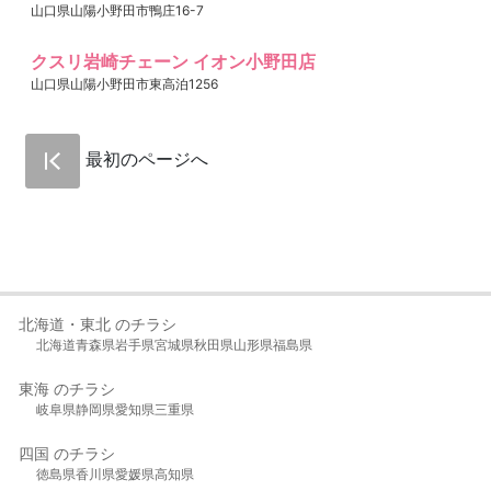
山口県山陽小野田市鴨庄16-7
クスリ岩崎チェーン イオン小野田店
山口県山陽小野田市東高泊1256
最初のページへ
北海道・東北 のチラシ
北海道
青森県
岩手県
宮城県
秋田県
山形県
福島県
東海 のチラシ
岐阜県
静岡県
愛知県
三重県
四国 のチラシ
徳島県
香川県
愛媛県
高知県