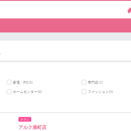
）
家電・PC
(5)
専門店
(3)
ホームセンター
(8)
ファッション
(5)
チラシ
アルク港町店