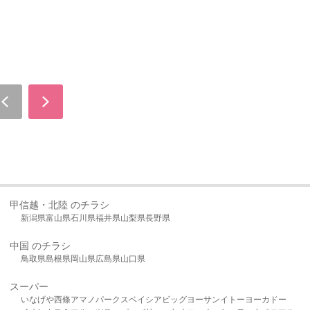
甲信越・北陸 のチラシ
新潟県
富山県
石川県
福井県
山梨県
長野県
中国 のチラシ
鳥取県
島根県
岡山県
広島県
山口県
スーパー
いなげや
西條
アマノパークス
ベイシア
ビッグヨーサン
イトーヨーカドー