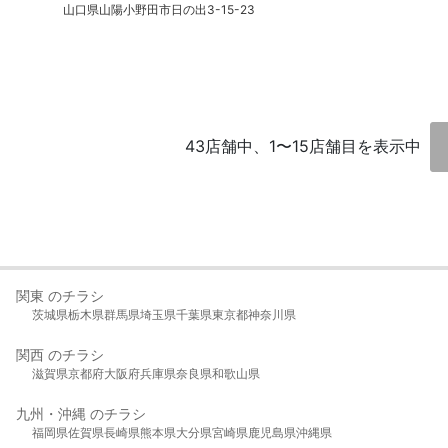
山口県山陽小野田市日の出3-15-23
43店舗中、1〜15店舗目を表示中
関東 のチラシ
茨城県
栃木県
群馬県
埼玉県
千葉県
東京都
神奈川県
関西 のチラシ
滋賀県
京都府
大阪府
兵庫県
奈良県
和歌山県
九州・沖縄 のチラシ
福岡県
佐賀県
長崎県
熊本県
大分県
宮崎県
鹿児島県
沖縄県