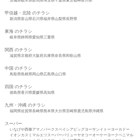
茨城県
栃木県
群馬県
埼玉県
千葉県
東京都
神奈川県
甲信越・北陸 のチラシ
新潟県
富山県
石川県
福井県
山梨県
長野県
東海 のチラシ
岐阜県
静岡県
愛知県
三重県
関西 のチラシ
滋賀県
京都府
大阪府
兵庫県
奈良県
和歌山県
中国 のチラシ
鳥取県
島根県
岡山県
広島県
山口県
四国 のチラシ
徳島県
香川県
愛媛県
高知県
九州・沖縄 のチラシ
福岡県
佐賀県
長崎県
熊本県
大分県
宮崎県
鹿児島県
沖縄県
スーパー
いなげや
西條
アマノパークス
ベイシア
ビッグヨーサン
イトーヨーカドー
イオン
カスミ
マルエツ
スーパーバリュー
ヤオコー
オーケー
ヨークベニマル