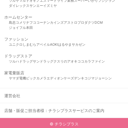
ツルヤ
マルト
オギノ
エスマート
ライフ
業務スーパー
いかり
フジグラン
ダイレックス
サンエー
イズミヤ
ホームセンター
島忠
コメリ
ナフコ
コーナン
カインズ
アストロプロダクツ
DCM
ジョイフル本田
ファッション
ユニクロ
しまむら
アベイル
AOKI
はるやま
サカゼン
ドラッグストア
ツルハドラッグ
サンドラッグ
クスリのアオキ
ココカラファイン
家電量販店
ヤマダ電機
ビックカメラ
エディオン
ケーズデンキ
コジマ
ジョーシン
運営会社
店舗・販促ご担当者様：チラシプラスサービスのご案内
© チラシプラス