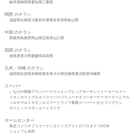
岐阜県
静岡県
愛知県
三重県
関西 のチラシ
滋賀県
京都府
大阪府
兵庫県
奈良県
和歌山県
中国 のチラシ
鳥取県
島根県
岡山県
広島県
山口県
四国 のチラシ
徳島県
香川県
愛媛県
高知県
九州・沖縄 のチラシ
福岡県
佐賀県
長崎県
熊本県
大分県
宮崎県
鹿児島県
沖縄県
スーパー
いなげや
西條
アマノパークス
ベイシア
ビッグヨーサン
イトーヨーカドー
イオン
カスミ
マルエツ
スーパーバリュー
ヤオコー
オーケー
ヨークベニマル
ツルヤ
マルト
オギノ
エスマート
ライフ
業務スーパー
いかり
フジグラン
ダイレックス
サンエー
イズミヤ
ホームセンター
島忠
コメリ
ナフコ
コーナン
カインズ
アストロプロダクツ
DCM
ジョイフル本田