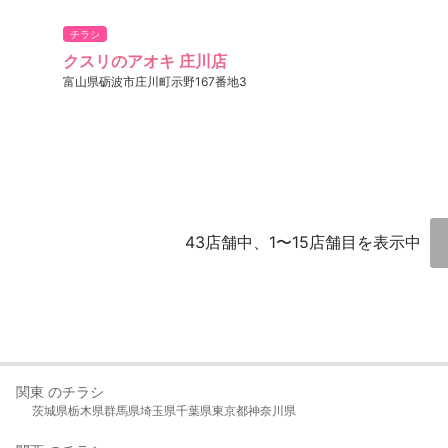
チラシ
クスリのアオキ 庄川店
富山県砺波市庄川町示野167番地3
43店舗中、1〜15店舗目を表示中
関東 のチラシ
茨城県
栃木県
群馬県
埼玉県
千葉県
東京都
神奈川県