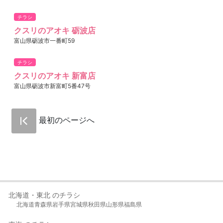
チラシ
クスリのアオキ 砺波店
富山県砺波市一番町59
チラシ
クスリのアオキ 新富店
富山県砺波市新富町5番47号
最初のページへ
北海道・東北 のチラシ
北海道
青森県
岩手県
宮城県
秋田県
山形県
福島県