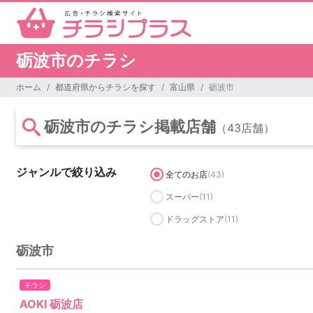
砺波市のチラシ
ホーム
都道府県からチラシを探す
富山県
砺波市
砺波市のチラシ掲載店舗
（43店舗）
ジャンルで絞り込み
全てのお店
(43)
スーパー
(11)
ドラッグストア
(11)
砺波市
チラシ
AOKI 砺波店