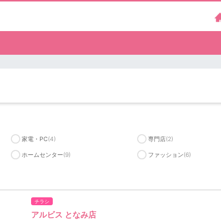
家電・PC
(4)
専門店
(2)
ホームセンター
(9)
ファッション
(6)
チラシ
アルビス となみ店