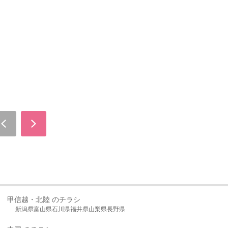
甲信越・北陸 のチラシ
新潟県
富山県
石川県
福井県
山梨県
長野県