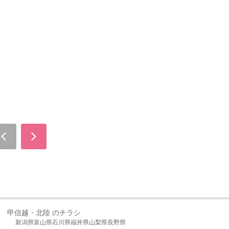
甲信越・北陸 のチラシ
新潟県
富山県
石川県
福井県
山梨県
長野県