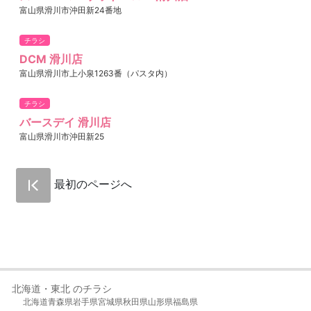
富山県滑川市沖田新24番地
チラシ
DCM 滑川店
富山県滑川市上小泉1263番（パスタ内）
チラシ
バースデイ 滑川店
富山県滑川市沖田新25
最初のページへ
北海道・東北 のチラシ
北海道
青森県
岩手県
宮城県
秋田県
山形県
福島県