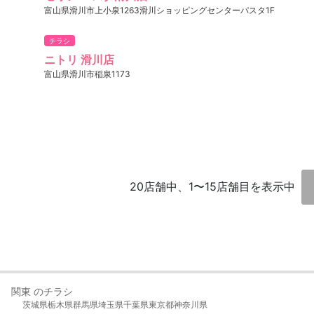
富山県滑川市上小泉1263滑川ショッピングセンターパスタ1F
チラシ
ニトリ 滑川店
富山県滑川市稲泉1173
20店舗中、1〜15店舗目を表示中
関東 のチラシ
茨城県
栃木県
群馬県
埼玉県
千葉県
東京都
神奈川県