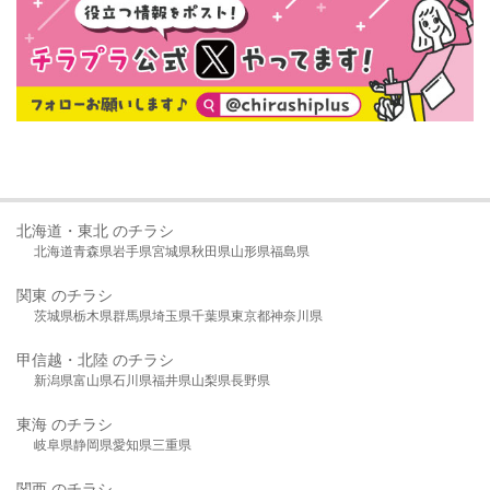
北海道・東北 のチラシ
北海道
青森県
岩手県
宮城県
秋田県
山形県
福島県
関東 のチラシ
茨城県
栃木県
群馬県
埼玉県
千葉県
東京都
神奈川県
甲信越・北陸 のチラシ
新潟県
富山県
石川県
福井県
山梨県
長野県
東海 のチラシ
岐阜県
静岡県
愛知県
三重県
関西 のチラシ