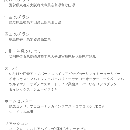
滋賀県
京都府
大阪府
兵庫県
奈良県
和歌山県
中国 のチラシ
鳥取県
島根県
岡山県
広島県
山口県
四国 のチラシ
徳島県
香川県
愛媛県
高知県
九州・沖縄 のチラシ
福岡県
佐賀県
長崎県
熊本県
大分県
宮崎県
鹿児島県
沖縄県
スーパー
いなげや
西條
アマノパークス
ベイシア
ビッグヨーサン
イトーヨーカドー
イオン
カスミ
マルエツ
スーパーバリュー
ヤオコー
オーケー
ヨークベニマル
ツルヤ
マルト
オギノ
エスマート
ライフ
業務スーパー
いかり
フジグラン
ダイレックス
サンエー
イズミヤ
ホームセンター
島忠
コメリ
ナフコ
コーナン
カインズ
アストロプロダクツ
DCM
ジョイフル本田
ファッション
ユニクロ
しまむら
アベイル
AOKI
はるやま
サカゼン