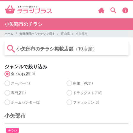
小矢部市のチラシ
ホーム
都道府県からチラシを探す
富山県
小矢部市
小矢部市のチラシ掲載店舗
（19店舗）
ジャンルで絞り込み
全てのお店
(19)
スーパー
(4)
家電・PC
(1)
専門店
(1)
ドラッグストア
(8)
ホームセンター
(2)
ファッション
(3)
小矢部市
チラシ