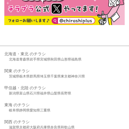
北海道・東北 のチラシ
北海道
青森県
岩手県
宮城県
秋田県
山形県
福島県
関東 のチラシ
茨城県
栃木県
群馬県
埼玉県
千葉県
東京都
神奈川県
甲信越・北陸 のチラシ
新潟県
富山県
石川県
福井県
山梨県
長野県
東海 のチラシ
岐阜県
静岡県
愛知県
三重県
関西 のチラシ
滋賀県
京都府
大阪府
兵庫県
奈良県
和歌山県