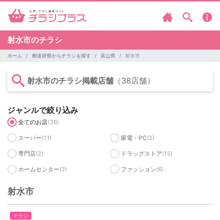
射水市のチラシ
ホーム
都道府県からチラシを探す
富山県
射水市
射水市のチラシ掲載店舗
（38店舗）
ジャンルで絞り込み
全てのお店
(38)
スーパー
(11)
家電・PC
(2)
専門店
(2)
ドラッグストア
(15)
ホームセンター
(2)
ファッション
(6)
射水市
チラシ