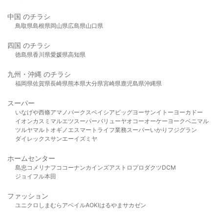
中国 のチラシ
鳥取県
島根県
岡山県
広島県
山口県
四国 のチラシ
徳島県
香川県
愛媛県
高知県
九州・沖縄 のチラシ
福岡県
佐賀県
長崎県
熊本県
大分県
宮崎県
鹿児島県
沖縄県
スーパー
いなげや
西條
アマノパークス
ベイシア
ビッグヨーサン
イトーヨーカドー
イオン
カスミ
マルエツ
スーパーバリュー
ヤオコー
オーケー
ヨークベニマル
ツルヤ
マルト
オギノ
エスマート
ライフ
業務スーパー
いかり
フジグラン
ダイレックス
サンエー
イズミヤ
ホームセンター
島忠
コメリ
ナフコ
コーナン
カインズ
アストロプロダクツ
DCM
ジョイフル本田
ファッション
ユニクロ
しまむら
アベイル
AOKI
はるやま
サカゼン