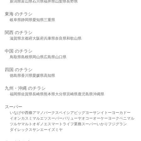
新潟県
富山県
石川県
福井県
山梨県
長野県
東海 のチラシ
岐阜県
静岡県
愛知県
三重県
関西 のチラシ
滋賀県
京都府
大阪府
兵庫県
奈良県
和歌山県
中国 のチラシ
鳥取県
島根県
岡山県
広島県
山口県
四国 のチラシ
徳島県
香川県
愛媛県
高知県
九州・沖縄 のチラシ
福岡県
佐賀県
長崎県
熊本県
大分県
宮崎県
鹿児島県
沖縄県
スーパー
いなげや
西條
アマノパークス
ベイシア
ビッグヨーサン
イトーヨーカドー
イオン
カスミ
マルエツ
スーパーバリュー
ヤオコー
オーケー
ヨークベニマル
ツルヤ
マルト
オギノ
エスマート
ライフ
業務スーパー
いかり
フジグラン
ダイレックス
サンエー
イズミヤ