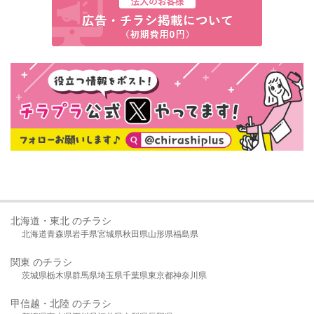
北海道・東北 のチラシ
北海道
青森県
岩手県
宮城県
秋田県
山形県
福島県
関東 のチラシ
茨城県
栃木県
群馬県
埼玉県
千葉県
東京都
神奈川県
甲信越・北陸 のチラシ