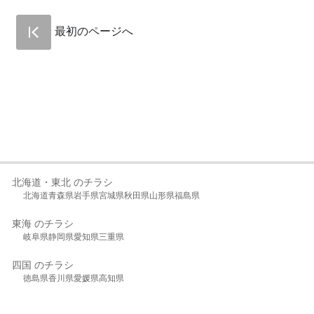
最初のページへ
北海道・東北 のチラシ
北海道
青森県
岩手県
宮城県
秋田県
山形県
福島県
東海 のチラシ
岐阜県
静岡県
愛知県
三重県
四国 のチラシ
徳島県
香川県
愛媛県
高知県