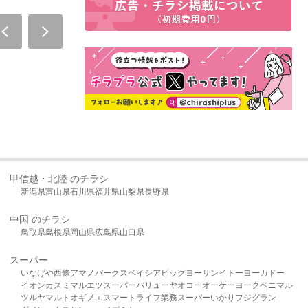
甲信越・北陸 のチラシ
新潟県
富山県
石川県
福井県
山梨県
長野県
中国 のチラシ
鳥取県
島根県
岡山県
広島県
山口県
スーパー
いなげや
西條
アマノパークス
ベイシア
ビッグヨーサン
イトーヨーカドー
イオン
カスミ
マルエツ
スーパーバリュー
ヤオコー
オーケー
ヨークベニマル
ツルヤ
マルト
オギノ
エスマート
ライフ
業務スーパー
いかり
フジグラン