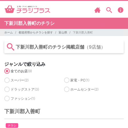
下新川郡入善町のチラシ
ホーム
都道府県からチラシを探す
富山県
下新川郡入善町
下新川郡入善町のチラシ掲載店舗
（9店舗）
ジャンルで絞り込み
全てのお店
(9)
スーパー
(2)
家電・PC
(1)
ドラッグストア
(3)
ホームセンター
(2)
ファッション
(1)
下新川郡入善町
チラシ