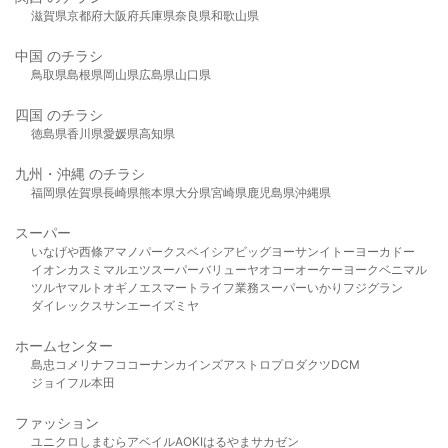
滋賀県
京都府
大阪府
兵庫県
奈良県
和歌山県
中国 のチラシ
鳥取県
島根県
岡山県
広島県
山口県
四国 のチラシ
徳島県
香川県
愛媛県
高知県
九州・沖縄 のチラシ
福岡県
佐賀県
長崎県
熊本県
大分県
宮崎県
鹿児島県
沖縄県
スーパー
いなげや
西條
アマノパークス
ベイシア
ビッグヨーサン
イトーヨーカドー
イオン
カスミ
マルエツ
スーパーバリュー
ヤオコー
オーケー
ヨークベニマル
ツルヤ
マルト
オギノ
エスマート
ライフ
業務スーパー
いかり
フジグラン
ダイレックス
サンエー
イズミヤ
ホームセンター
島忠
コメリ
ナフコ
コーナン
カインズ
アストロプロダクツ
DCM
ジョイフル本田
ファッション
ユニクロ
しまむら
アベイル
AOKI
はるやま
サカゼン