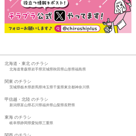
北海道・東北 のチラシ
北海道
青森県
岩手県
宮城県
秋田県
山形県
福島県
関東 のチラシ
茨城県
栃木県
群馬県
埼玉県
千葉県
東京都
神奈川県
甲信越・北陸 のチラシ
新潟県
富山県
石川県
福井県
山梨県
長野県
東海 のチラシ
岐阜県
静岡県
愛知県
三重県
関西 のチラシ