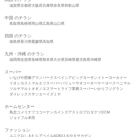
滋賀県
京都府
大阪府
兵庫県
奈良県
和歌山県
中国 のチラシ
鳥取県
島根県
岡山県
広島県
山口県
四国 のチラシ
徳島県
香川県
愛媛県
高知県
九州・沖縄 のチラシ
福岡県
佐賀県
長崎県
熊本県
大分県
宮崎県
鹿児島県
沖縄県
スーパー
いなげや
西條
アマノパークス
ベイシア
ビッグヨーサン
イトーヨーカドー
イオン
カスミ
マルエツ
スーパーバリュー
ヤオコー
オーケー
ヨークベニマル
ツルヤ
マルト
オギノ
エスマート
ライフ
業務スーパー
いかり
フジグラン
ダイレックス
サンエー
イズミヤ
ホームセンター
島忠
コメリ
ナフコ
コーナン
カインズ
アストロプロダクツ
DCM
ジョイフル本田
ファッション
ユニクロ
しまむら
アベイル
AOKI
はるやま
サカゼン