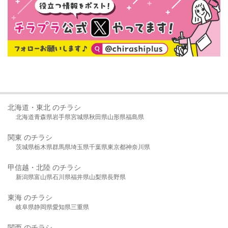
北海道・東北 のチラシ
北海道
青森県
岩手県
宮城県
秋田県
山形県
福島県
関東 のチラシ
茨城県
栃木県
群馬県
埼玉県
千葉県
東京都
神奈川県
甲信越・北陸 のチラシ
新潟県
富山県
石川県
福井県
山梨県
長野県
東海 のチラシ
岐阜県
静岡県
愛知県
三重県
関西 のチラシ