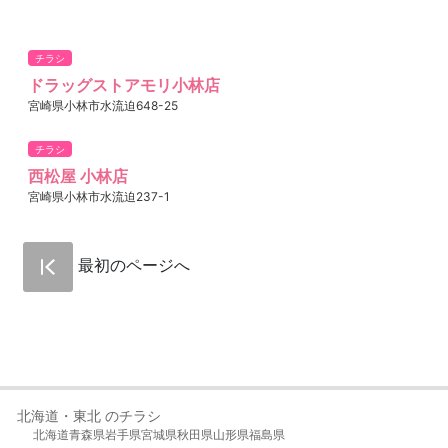
チラシ
ドラッグストアモリ小林店
宮崎県小林市水流迫648-25
チラシ
西松屋 小林店
宮崎県小林市水流迫237-1
最初のページへ
北海道・東北 のチラシ
北海道
青森県
岩手県
宮城県
秋田県
山形県
福島県