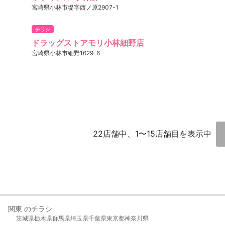
宮崎県小林市堤字西ノ原2907-1
チラシ
ドラッグストアモリ小林細野店
宮崎県小林市細野1629-6
22店舗中、1〜15店舗目を表示中
関東 のチラシ
茨城県
栃木県
群馬県
埼玉県
千葉県
東京都
神奈川県