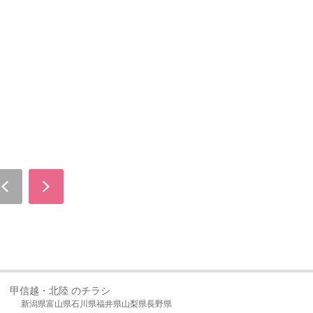
甲信越・北陸 のチラシ
新潟県
富山県
石川県
福井県
山梨県
長野県