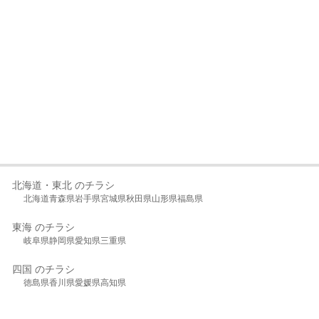
北海道・東北 のチラシ
北海道
青森県
岩手県
宮城県
秋田県
山形県
福島県
東海 のチラシ
岐阜県
静岡県
愛知県
三重県
四国 のチラシ
徳島県
香川県
愛媛県
高知県