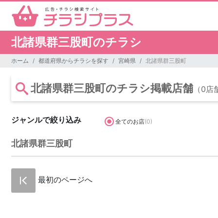
北諸県群三股町のチラシ
ホーム
都道府県からチラシを探す
宮崎県
北諸県群三股町
北諸県群三股町のチラシ掲載店舗
（0店
ジャンルで絞り込み
全てのお店
(0)
北諸県群三股町
最初のページへ