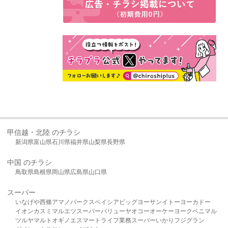
甲信越・北陸 のチラシ
新潟県
富山県
石川県
福井県
山梨県
長野県
中国 のチラシ
鳥取県
島根県
岡山県
広島県
山口県
スーパー
いなげや
西條
アマノパークス
ベイシア
ビッグヨーサン
イトーヨーカドー
イオン
カスミ
マルエツ
スーパーバリュー
ヤオコー
オーケー
ヨークベニマル
ツルヤ
マルト
オギノ
エスマート
ライフ
業務スーパー
いかり
フジグラン