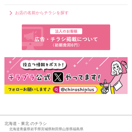
お店の名前からチラシを探す
北海道・東北 のチラシ
北海道
青森県
岩手県
宮城県
秋田県
山形県
福島県