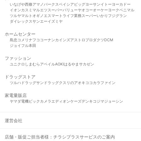
いなげや
西條
アマノパークス
ベイシア
ビッグヨーサン
イトーヨーカドー
イオン
カスミ
マルエツ
スーパーバリュー
ヤオコー
オーケー
ヨークベニマル
ツルヤ
マルト
オギノ
エスマート
ライフ
業務スーパー
いかり
フジグラン
ダイレックス
サンエー
イズミヤ
ホームセンター
島忠
コメリ
ナフコ
コーナン
カインズ
アストロプロダクツ
DCM
ジョイフル本田
ファッション
ユニクロ
しまむら
アベイル
AOKI
はるやま
サカゼン
ドラッグストア
ツルハドラッグ
サンドラッグ
クスリのアオキ
ココカラファイン
家電量販店
ヤマダ電機
ビックカメラ
エディオン
ケーズデンキ
コジマ
ジョーシン
運営会社
店舗・販促ご担当者様：チラシプラスサービスのご案内