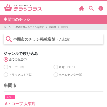
串間市のチラシ
ホーム
都道府県からチラシを探す
宮崎県
串間市
串間市のチラシ掲載店舗
（7店舗）
ジャンルで絞り込み
全てのお店
(7)
スーパー
(3)
家電・PC
(1)
ドラッグストア
(2)
ホームセンター
(1)
串間市
チラシ
A・コープ 大束店