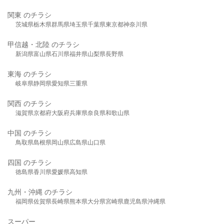
関東 のチラシ
茨城県
栃木県
群馬県
埼玉県
千葉県
東京都
神奈川県
甲信越・北陸 のチラシ
新潟県
富山県
石川県
福井県
山梨県
長野県
東海 のチラシ
岐阜県
静岡県
愛知県
三重県
関西 のチラシ
滋賀県
京都府
大阪府
兵庫県
奈良県
和歌山県
中国 のチラシ
鳥取県
島根県
岡山県
広島県
山口県
四国 のチラシ
徳島県
香川県
愛媛県
高知県
九州・沖縄 のチラシ
福岡県
佐賀県
長崎県
熊本県
大分県
宮崎県
鹿児島県
沖縄県
スーパー