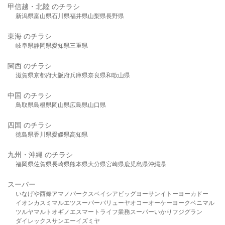
甲信越・北陸 のチラシ
新潟県
富山県
石川県
福井県
山梨県
長野県
東海 のチラシ
岐阜県
静岡県
愛知県
三重県
関西 のチラシ
滋賀県
京都府
大阪府
兵庫県
奈良県
和歌山県
中国 のチラシ
鳥取県
島根県
岡山県
広島県
山口県
四国 のチラシ
徳島県
香川県
愛媛県
高知県
九州・沖縄 のチラシ
福岡県
佐賀県
長崎県
熊本県
大分県
宮崎県
鹿児島県
沖縄県
スーパー
いなげや
西條
アマノパークス
ベイシア
ビッグヨーサン
イトーヨーカドー
イオン
カスミ
マルエツ
スーパーバリュー
ヤオコー
オーケー
ヨークベニマル
ツルヤ
マルト
オギノ
エスマート
ライフ
業務スーパー
いかり
フジグラン
ダイレックス
サンエー
イズミヤ