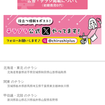
北海道・東北 のチラシ
北海道
青森県
岩手県
宮城県
秋田県
山形県
福島県
関東 のチラシ
茨城県
栃木県
群馬県
埼玉県
千葉県
東京都
神奈川県
甲信越・北陸 のチラシ
新潟県
富山県
石川県
福井県
山梨県
長野県