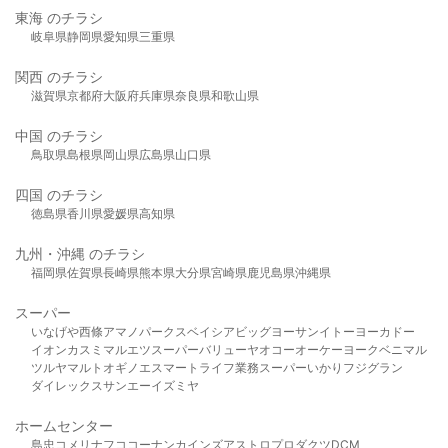
東海 のチラシ
岐阜県
静岡県
愛知県
三重県
関西 のチラシ
滋賀県
京都府
大阪府
兵庫県
奈良県
和歌山県
中国 のチラシ
鳥取県
島根県
岡山県
広島県
山口県
四国 のチラシ
徳島県
香川県
愛媛県
高知県
九州・沖縄 のチラシ
福岡県
佐賀県
長崎県
熊本県
大分県
宮崎県
鹿児島県
沖縄県
スーパー
いなげや
西條
アマノパークス
ベイシア
ビッグヨーサン
イトーヨーカドー
イオン
カスミ
マルエツ
スーパーバリュー
ヤオコー
オーケー
ヨークベニマル
ツルヤ
マルト
オギノ
エスマート
ライフ
業務スーパー
いかり
フジグラン
ダイレックス
サンエー
イズミヤ
ホームセンター
島忠
コメリ
ナフコ
コーナン
カインズ
アストロプロダクツ
DCM