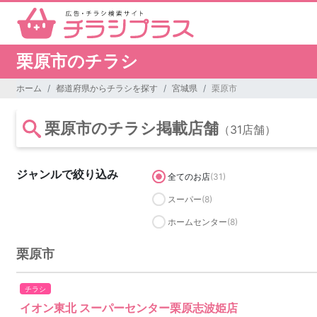
栗原市のチラシ
ホーム
都道府県からチラシを探す
宮城県
栗原市
栗原市のチラシ掲載店舗
（31店舗）
ジャンルで絞り込み
全てのお店
(31)
スーパー
(8)
ホームセンター
(8)
栗原市
チラシ
イオン東北 スーパーセンター栗原志波姫店