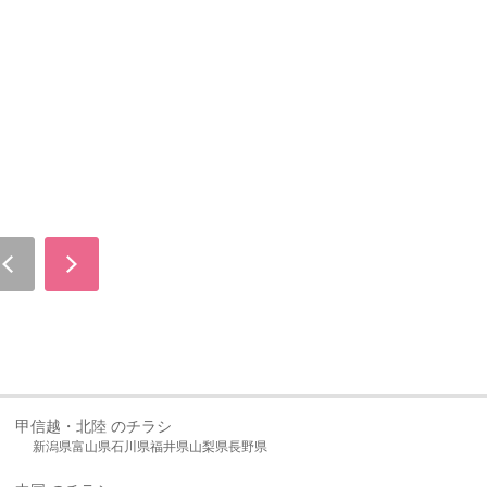
甲信越・北陸 のチラシ
新潟県
富山県
石川県
福井県
山梨県
長野県