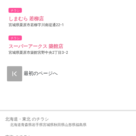
チラシ
しまむら 若柳店
宮城県栗原市若柳字川南堤通22-1
チラシ
スーパーアークス 築館店
宮城県栗原市築館宮野中央2丁目3-2
最初のページへ
北海道・東北 のチラシ
北海道
青森県
岩手県
宮城県
秋田県
山形県
福島県