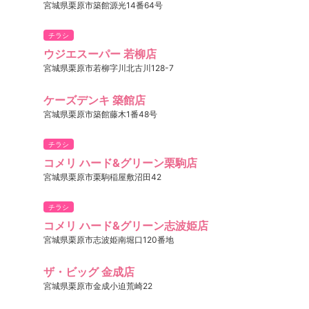
宮城県栗原市築館源光14番64号
チラシ
ウジエスーパー 若柳店
宮城県栗原市若柳字川北古川128-7
ケーズデンキ 築館店
宮城県栗原市築館藤木1番48号
チラシ
コメリ ハード&グリーン栗駒店
宮城県栗原市栗駒稲屋敷沼田42
チラシ
コメリ ハード&グリーン志波姫店
宮城県栗原市志波姫南堀口120番地
ザ・ビッグ 金成店
宮城県栗原市金成小迫荒崎22