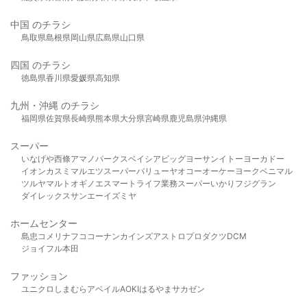
中国 のチラシ
鳥取県
島根県
岡山県
広島県
山口県
四国 のチラシ
徳島県
香川県
愛媛県
高知県
九州・沖縄 のチラシ
福岡県
佐賀県
長崎県
熊本県
大分県
宮崎県
鹿児島県
沖縄県
スーパー
いなげや
西條
アマノパークス
ベイシア
ビッグヨーサン
イトーヨーカドー
イオン
カスミ
マルエツ
スーパーバリュー
ヤオコー
オーケー
ヨークベニマル
ツルヤ
マルト
オギノ
エスマート
ライフ
業務スーパー
いかり
フジグラン
ダイレックス
サンエー
イズミヤ
ホームセンター
島忠
コメリ
ナフコ
コーナン
カインズ
アストロプロダクツ
DCM
ジョイフル本田
ファッション
ユニクロ
しまむら
アベイル
AOKI
はるやま
サカゼン