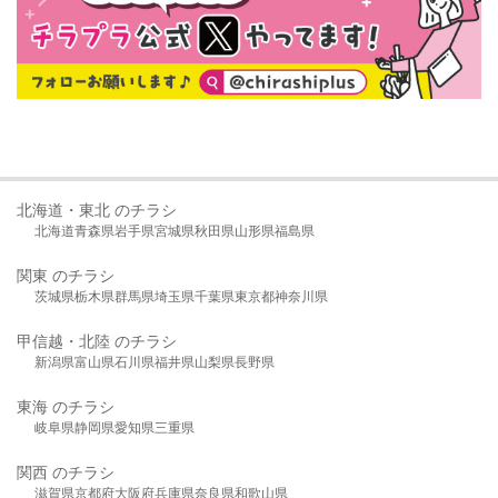
北海道・東北 のチラシ
北海道
青森県
岩手県
宮城県
秋田県
山形県
福島県
関東 のチラシ
茨城県
栃木県
群馬県
埼玉県
千葉県
東京都
神奈川県
甲信越・北陸 のチラシ
新潟県
富山県
石川県
福井県
山梨県
長野県
東海 のチラシ
岐阜県
静岡県
愛知県
三重県
関西 のチラシ
滋賀県
京都府
大阪府
兵庫県
奈良県
和歌山県