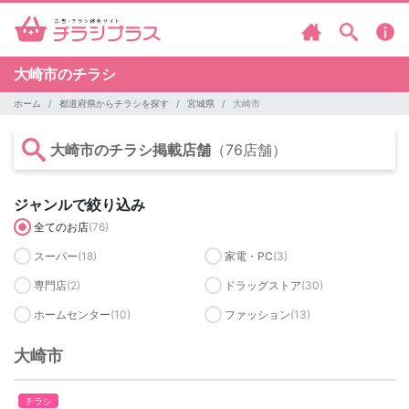
大崎市のチラシ
ホーム
都道府県からチラシを探す
宮城県
大崎市
大崎市のチラシ掲載店舗
（76店舗）
ジャンルで絞り込み
全てのお店
(76)
スーパー
(18)
家電・PC
(3)
専門店
(2)
ドラッグストア
(30)
ホームセンター
(10)
ファッション
(13)
大崎市
チラシ