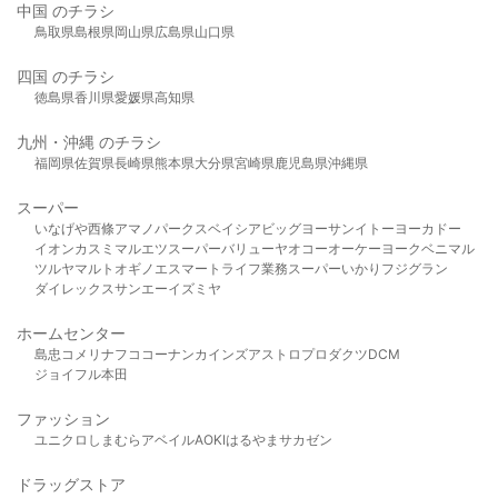
中国 のチラシ
鳥取県
島根県
岡山県
広島県
山口県
四国 のチラシ
徳島県
香川県
愛媛県
高知県
九州・沖縄 のチラシ
福岡県
佐賀県
長崎県
熊本県
大分県
宮崎県
鹿児島県
沖縄県
スーパー
いなげや
西條
アマノパークス
ベイシア
ビッグヨーサン
イトーヨーカドー
イオン
カスミ
マルエツ
スーパーバリュー
ヤオコー
オーケー
ヨークベニマル
ツルヤ
マルト
オギノ
エスマート
ライフ
業務スーパー
いかり
フジグラン
ダイレックス
サンエー
イズミヤ
ホームセンター
島忠
コメリ
ナフコ
コーナン
カインズ
アストロプロダクツ
DCM
ジョイフル本田
ファッション
ユニクロ
しまむら
アベイル
AOKI
はるやま
サカゼン
ドラッグストア