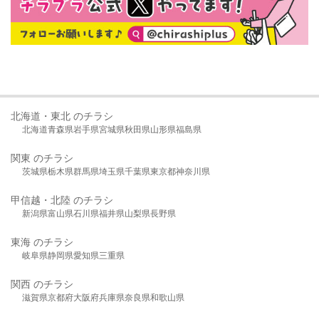
北海道・東北 のチラシ
北海道
青森県
岩手県
宮城県
秋田県
山形県
福島県
関東 のチラシ
茨城県
栃木県
群馬県
埼玉県
千葉県
東京都
神奈川県
甲信越・北陸 のチラシ
新潟県
富山県
石川県
福井県
山梨県
長野県
東海 のチラシ
岐阜県
静岡県
愛知県
三重県
関西 のチラシ
滋賀県
京都府
大阪府
兵庫県
奈良県
和歌山県