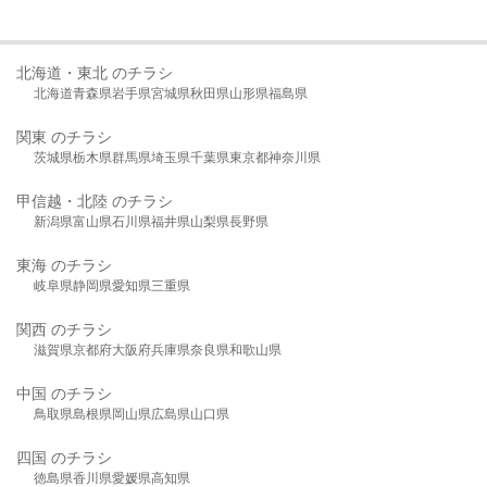
北海道・東北 のチラシ
北海道
青森県
岩手県
宮城県
秋田県
山形県
福島県
関東 のチラシ
茨城県
栃木県
群馬県
埼玉県
千葉県
東京都
神奈川県
甲信越・北陸 のチラシ
新潟県
富山県
石川県
福井県
山梨県
長野県
東海 のチラシ
岐阜県
静岡県
愛知県
三重県
関西 のチラシ
滋賀県
京都府
大阪府
兵庫県
奈良県
和歌山県
中国 のチラシ
鳥取県
島根県
岡山県
広島県
山口県
四国 のチラシ
徳島県
香川県
愛媛県
高知県