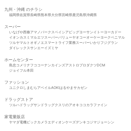
九州・沖縄 のチラシ
福岡県
佐賀県
長崎県
熊本県
大分県
宮崎県
鹿児島県
沖縄県
スーパー
いなげや
西條
アマノパークス
ベイシア
ビッグヨーサン
イトーヨーカドー
イオン
カスミ
マルエツ
スーパーバリュー
ヤオコー
オーケー
ヨークベニマル
ツルヤ
マルト
オギノ
エスマート
ライフ
業務スーパー
いかり
フジグラン
ダイレックス
サンエー
イズミヤ
ホームセンター
島忠
コメリ
ナフコ
コーナン
カインズ
アストロプロダクツ
DCM
ジョイフル本田
ファッション
ユニクロ
しまむら
アベイル
AOKI
はるやま
サカゼン
ドラッグストア
ツルハドラッグ
サンドラッグ
クスリのアオキ
ココカラファイン
家電量販店
ヤマダ電機
ビックカメラ
エディオン
ケーズデンキ
コジマ
ジョーシン