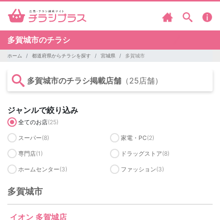
多賀城市のチラシ
ホーム
都道府県からチラシを探す
宮城県
多賀城市
多賀城市のチラシ掲載店舗
（25店舗）
ジャンルで絞り込み
全てのお店
(25)
スーパー
(8)
家電・PC
(2)
専門店
(1)
ドラッグストア
(8)
ホームセンター
(3)
ファッション
(3)
多賀城市
イオン 多賀城店