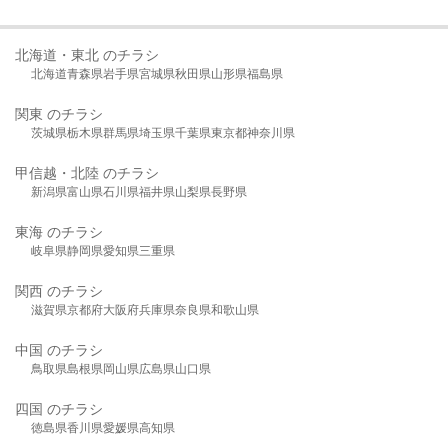
北海道・東北 のチラシ
北海道
青森県
岩手県
宮城県
秋田県
山形県
福島県
関東 のチラシ
茨城県
栃木県
群馬県
埼玉県
千葉県
東京都
神奈川県
甲信越・北陸 のチラシ
新潟県
富山県
石川県
福井県
山梨県
長野県
東海 のチラシ
岐阜県
静岡県
愛知県
三重県
関西 のチラシ
滋賀県
京都府
大阪府
兵庫県
奈良県
和歌山県
中国 のチラシ
鳥取県
島根県
岡山県
広島県
山口県
四国 のチラシ
徳島県
香川県
愛媛県
高知県