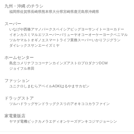
九州・沖縄 のチラシ
福岡県
佐賀県
長崎県
熊本県
大分県
宮崎県
鹿児島県
沖縄県
スーパー
いなげや
西條
アマノパークス
ベイシア
ビッグヨーサン
イトーヨーカドー
イオン
カスミ
マルエツ
スーパーバリュー
ヤオコー
オーケー
ヨークベニマル
ツルヤ
マルト
オギノ
エスマート
ライフ
業務スーパー
いかり
フジグラン
ダイレックス
サンエー
イズミヤ
ホームセンター
島忠
コメリ
ナフコ
コーナン
カインズ
アストロプロダクツ
DCM
ジョイフル本田
ファッション
ユニクロ
しまむら
アベイル
AOKI
はるやま
サカゼン
ドラッグストア
ツルハドラッグ
サンドラッグ
クスリのアオキ
ココカラファイン
家電量販店
ヤマダ電機
ビックカメラ
エディオン
ケーズデンキ
コジマ
ジョーシン