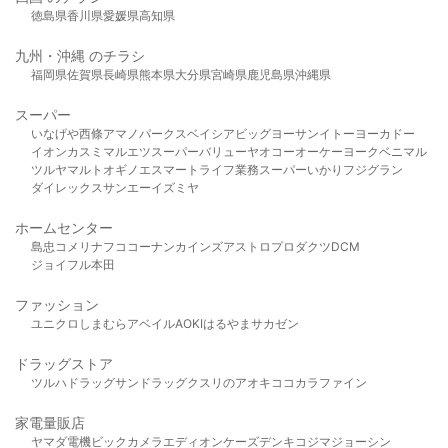
徳島県
香川県
愛媛県
高知県
九州・沖縄 のチラシ
福岡県
佐賀県
長崎県
熊本県
大分県
宮崎県
鹿児島県
沖縄県
スーパー
いなげや
西條
アマノパークス
ベイシア
ビッグヨーサン
イトーヨーカドー
イオン
カスミ
マルエツ
スーパーバリュー
ヤオコー
オーケー
ヨークベニマル
ツルヤ
マルト
オギノ
エスマート
ライフ
業務スーパー
いかり
フジグラン
ダイレックス
サンエー
イズミヤ
ホームセンター
島忠
コメリ
ナフコ
コーナン
カインズ
アストロプロダクツ
DCM
ジョイフル本田
ファッション
ユニクロ
しまむら
アベイル
AOKI
はるやま
サカゼン
ドラッグストア
ツルハドラッグ
サンドラッグ
クスリのアオキ
ココカラファイン
家電量販店
ヤマダ電機
ビックカメラ
エディオン
ケーズデンキ
コジマ
ジョーシン