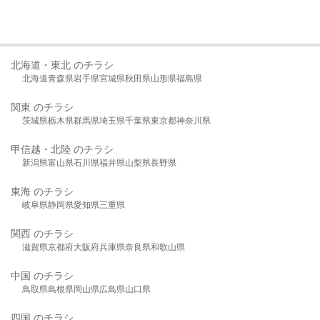
北海道・東北 のチラシ
北海道
青森県
岩手県
宮城県
秋田県
山形県
福島県
関東 のチラシ
茨城県
栃木県
群馬県
埼玉県
千葉県
東京都
神奈川県
甲信越・北陸 のチラシ
新潟県
富山県
石川県
福井県
山梨県
長野県
東海 のチラシ
岐阜県
静岡県
愛知県
三重県
関西 のチラシ
滋賀県
京都府
大阪府
兵庫県
奈良県
和歌山県
中国 のチラシ
鳥取県
島根県
岡山県
広島県
山口県
四国 のチラシ