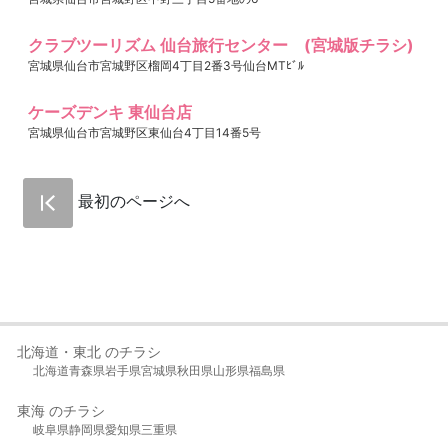
クラブツーリズム 仙台旅行センター (宮城版チラシ)
宮城県仙台市宮城野区榴岡4丁目2番3号仙台MTﾋﾞﾙ
ケーズデンキ 東仙台店
宮城県仙台市宮城野区東仙台4丁目14番5号
最初のページへ
北海道・東北 のチラシ
北海道
青森県
岩手県
宮城県
秋田県
山形県
福島県
東海 のチラシ
岐阜県
静岡県
愛知県
三重県