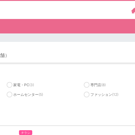
店舗）
家電・PC
(3)
専門店
(8)
ホームセンター
(5)
ファッション
(12)
チラシ