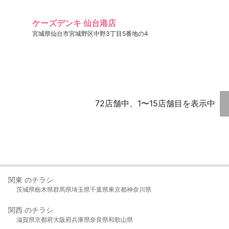
ケーズデンキ 仙台港店
宮城県仙台市宮城野区中野3丁目5番地の4
72店舗中、1〜15店舗目を表示中
関東 のチラシ
茨城県
栃木県
群馬県
埼玉県
千葉県
東京都
神奈川県
関西 のチラシ
滋賀県
京都府
大阪府
兵庫県
奈良県
和歌山県