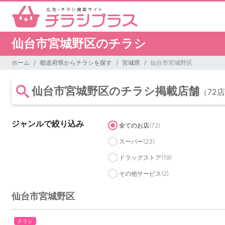
仙台市宮城野区のチラシ
ホーム
都道府県からチラシを探す
宮城県
仙台市宮城野区
仙台市宮城野区のチラシ掲載店舗
（72
ジャンルで絞り込み
全てのお店
(72)
スーパー
(23)
ドラッグストア
(19)
その他サービス
(2)
仙台市宮城野区
チラシ