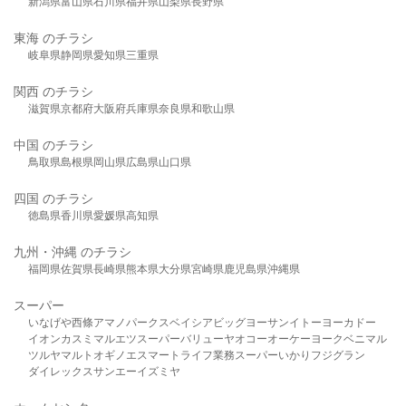
新潟県
富山県
石川県
福井県
山梨県
長野県
東海 のチラシ
岐阜県
静岡県
愛知県
三重県
関西 のチラシ
滋賀県
京都府
大阪府
兵庫県
奈良県
和歌山県
中国 のチラシ
鳥取県
島根県
岡山県
広島県
山口県
四国 のチラシ
徳島県
香川県
愛媛県
高知県
九州・沖縄 のチラシ
福岡県
佐賀県
長崎県
熊本県
大分県
宮崎県
鹿児島県
沖縄県
スーパー
いなげや
西條
アマノパークス
ベイシア
ビッグヨーサン
イトーヨーカドー
イオン
カスミ
マルエツ
スーパーバリュー
ヤオコー
オーケー
ヨークベニマル
ツルヤ
マルト
オギノ
エスマート
ライフ
業務スーパー
いかり
フジグラン
ダイレックス
サンエー
イズミヤ