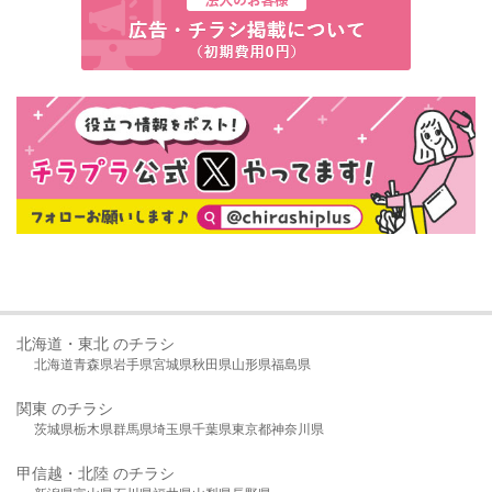
北海道・東北 のチラシ
北海道
青森県
岩手県
宮城県
秋田県
山形県
福島県
関東 のチラシ
茨城県
栃木県
群馬県
埼玉県
千葉県
東京都
神奈川県
甲信越・北陸 のチラシ