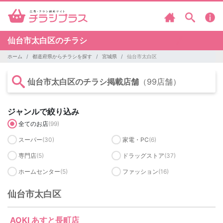
仙台市太白区のチラシ
ホーム
都道府県からチラシを探す
宮城県
仙台市太白区
仙台市太白区のチラシ掲載店舗
（99店舗）
ジャンルで絞り込み
全てのお店
(99)
スーパー
(30)
家電・PC
(6)
専門店
(5)
ドラッグストア
(37)
ホームセンター
(5)
ファッション
(16)
仙台市太白区
AOKI あすと長町店