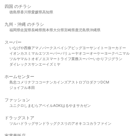
四国 のチラシ
徳島県
香川県
愛媛県
高知県
九州・沖縄 のチラシ
福岡県
佐賀県
長崎県
熊本県
大分県
宮崎県
鹿児島県
沖縄県
スーパー
いなげや
西條
アマノパークス
ベイシア
ビッグヨーサン
イトーヨーカドー
イオン
カスミ
マルエツ
スーパーバリュー
ヤオコー
オーケー
ヨークベニマル
ツルヤ
マルト
オギノ
エスマート
ライフ
業務スーパー
いかり
フジグラン
ダイレックス
サンエー
イズミヤ
ホームセンター
島忠
コメリ
ナフコ
コーナン
カインズ
アストロプロダクツ
DCM
ジョイフル本田
ファッション
ユニクロ
しまむら
アベイル
AOKI
はるやま
サカゼン
ドラッグストア
ツルハドラッグ
サンドラッグ
クスリのアオキ
ココカラファイン
家電量販店