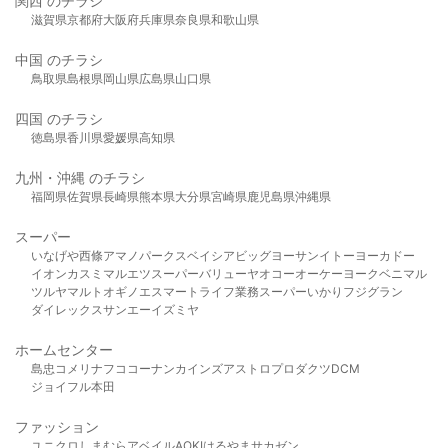
関西 のチラシ
滋賀県
京都府
大阪府
兵庫県
奈良県
和歌山県
中国 のチラシ
鳥取県
島根県
岡山県
広島県
山口県
四国 のチラシ
徳島県
香川県
愛媛県
高知県
九州・沖縄 のチラシ
福岡県
佐賀県
長崎県
熊本県
大分県
宮崎県
鹿児島県
沖縄県
スーパー
いなげや
西條
アマノパークス
ベイシア
ビッグヨーサン
イトーヨーカドー
イオン
カスミ
マルエツ
スーパーバリュー
ヤオコー
オーケー
ヨークベニマル
ツルヤ
マルト
オギノ
エスマート
ライフ
業務スーパー
いかり
フジグラン
ダイレックス
サンエー
イズミヤ
ホームセンター
島忠
コメリ
ナフコ
コーナン
カインズ
アストロプロダクツ
DCM
ジョイフル本田
ファッション
ユニクロ
しまむら
アベイル
AOKI
はるやま
サカゼン