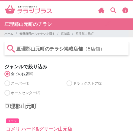
亘理郡山元町のチラシ
ホーム
都道府県からチラシを探す
宮城県
亘理郡山元町
亘理郡山元町のチラシ掲載店舗
（5店舗）
ジャンルで絞り込み
全てのお店
(5)
スーパー
(1)
ドラッグストア
(2)
ホームセンター
(2)
亘理郡山元町
チラシ
コメリ ハード&グリーン山元店