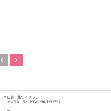
甲信越・北陸 のチラシ
新潟県
富山県
石川県
福井県
山梨県
長野県