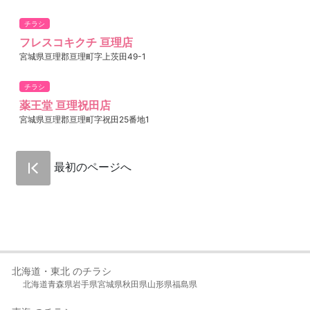
チラシ
フレスコキクチ 亘理店
宮城県亘理郡亘理町字上茨田49-1
チラシ
薬王堂 亘理祝田店
宮城県亘理郡亘理町字祝田25番地1
最初のページへ
北海道・東北 のチラシ
北海道
青森県
岩手県
宮城県
秋田県
山形県
福島県