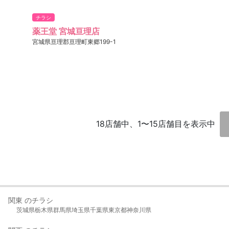
チラシ
薬王堂 宮城亘理店
宮城県亘理郡亘理町東郷199-1
18店舗中、1〜15店舗目を表示中
関東 のチラシ
茨城県
栃木県
群馬県
埼玉県
千葉県
東京都
神奈川県