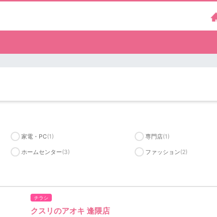
）
家電・PC
(1)
専門店
(1)
ホームセンター
(3)
ファッション
(2)
チラシ
クスリのアオキ 逢隈店