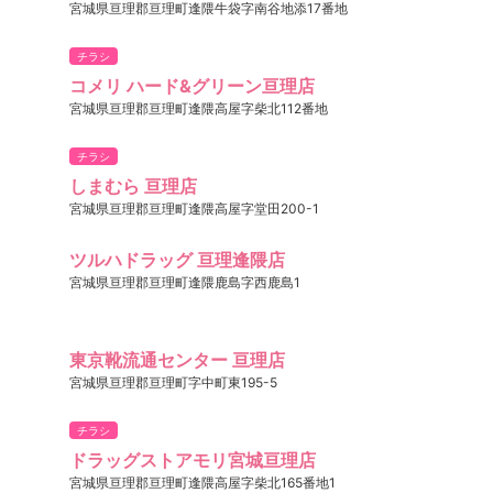
宮城県亘理郡亘理町逢隈牛袋字南谷地添17番地
チラシ
コメリ ハード&グリーン亘理店
宮城県亘理郡亘理町逢隈高屋字柴北112番地
チラシ
しまむら 亘理店
宮城県亘理郡亘理町逢隈高屋字堂田200-1
ツルハドラッグ 亘理逢隈店
宮城県亘理郡亘理町逢隈鹿島字西鹿島1
東京靴流通センター 亘理店
宮城県亘理郡亘理町字中町東195-5
チラシ
ドラッグストアモリ宮城亘理店
宮城県亘理郡亘理町逢隈高屋字柴北165番地1