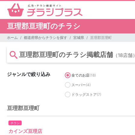
亘理郡亘理町のチラシ
ホーム
都道府県からチラシを探す
宮城県
亘理郡亘理町
亘理郡亘理町のチラシ掲載店舗
（18店舗
ジャンルで絞り込み
全てのお店
(18)
スーパー
(4)
ドラッグストア
(7)
亘理郡亘理町
チラシ
カインズ亘理店