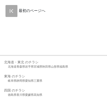
最初のページへ
北海道・東北 のチラシ
北海道
青森県
岩手県
宮城県
秋田県
山形県
福島県
東海 のチラシ
岐阜県
静岡県
愛知県
三重県
四国 のチラシ
徳島県
香川県
愛媛県
高知県