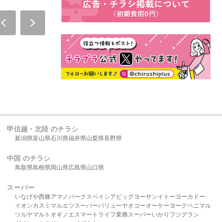
甲信越・北陸 のチラシ
新潟県
富山県
石川県
福井県
山梨県
長野県
中国 のチラシ
鳥取県
島根県
岡山県
広島県
山口県
スーパー
いなげや
西條
アマノパークス
ベイシア
ビッグヨーサン
イトーヨーカドー
イオン
カスミ
マルエツ
スーパーバリュー
ヤオコー
オーケー
ヨークベニマル
ツルヤ
マルト
オギノ
エスマート
ライフ
業務スーパー
いかり
フジグラン