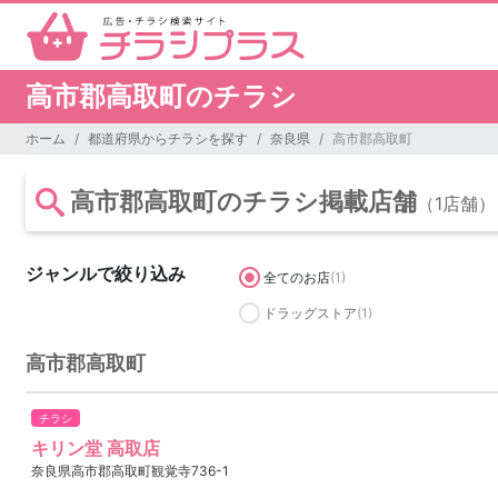
高市郡高取町のチラシ
ホーム
都道府県からチラシを探す
奈良県
高市郡高取町
高市郡高取町のチラシ掲載店舗
（1店舗）
ジャンルで絞り込み
全てのお店
(1)
ドラッグストア
(1)
高市郡高取町
チラシ
キリン堂 高取店
奈良県高市郡高取町観覚寺736-1