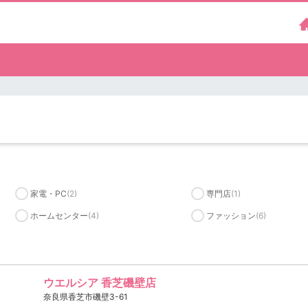
家電・PC
(2)
専門店
(1)
ホームセンター
(4)
ファッション
(6)
ウエルシア 香芝磯壁店
奈良県香芝市磯壁3-61