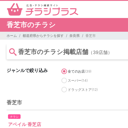
香芝市のチラシ
ホーム
都道府県からチラシを探す
奈良県
香芝市
香芝市のチラシ掲載店舗
（39店舗）
ジャンルで絞り込み
全てのお店
(39)
スーパー
(14)
ドラッグストア
(12)
香芝市
チラシ
アベイル 香芝店