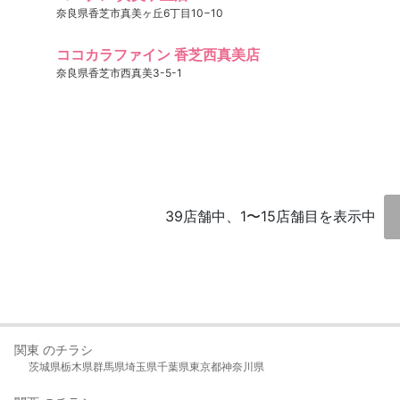
奈良県香芝市真美ヶ丘6丁目10−10
ココカラファイン 香芝西真美店
奈良県香芝市西真美3-5-1
39店舗中、1〜15店舗目を表示中
関東 のチラシ
茨城県
栃木県
群馬県
埼玉県
千葉県
東京都
神奈川県