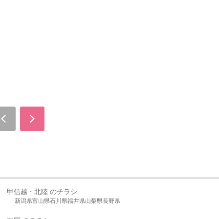
甲信越・北陸 のチラシ
新潟県
富山県
石川県
福井県
山梨県
長野県