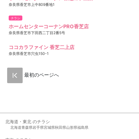
奈良県香芝市上中809番地1
チラシ
ホームセンターコーナンPRO香芝店
奈良県香芝市下田西二丁目2番5号
ココカラファイン 香芝二上店
奈良県香芝市穴虫150-1
最初のページへ
北海道・東北 のチラシ
北海道
青森県
岩手県
宮城県
秋田県
山形県
福島県