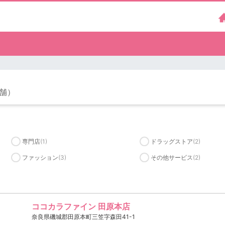
店舗）
専門店
(1)
ドラッグストア
(2)
ファッション
(3)
その他サービス
(2)
ココカラファイン 田原本店
奈良県磯城郡田原本町三笠字森田41-1