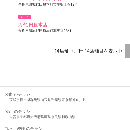
奈良県磯城郡田原本町大字薬王寺12-1
チラシ
万代 田原本店
奈良県磯城郡田原本町薬王寺26-1
14店舗中、1〜14店舗目を表示中
関東 のチラシ
茨城県
栃木県
群馬県
埼玉県
千葉県
東京都
神奈川県
関西 のチラシ
滋賀県
京都府
大阪府
兵庫県
奈良県
和歌山県
九州・沖縄 のチラシ