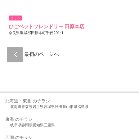
チラシ
ひごペットフレンドリー 田原本店
奈良県磯城郡田原本町千代291-1
最初のページへ
北海道・東北 のチラシ
北海道
青森県
岩手県
宮城県
秋田県
山形県
福島県
東海 のチラシ
岐阜県
静岡県
愛知県
三重県
四国 のチラシ