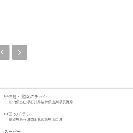
甲信越・北陸 のチラシ
新潟県
富山県
石川県
福井県
山梨県
長野県
中国 のチラシ
鳥取県
島根県
岡山県
広島県
山口県
スーパー