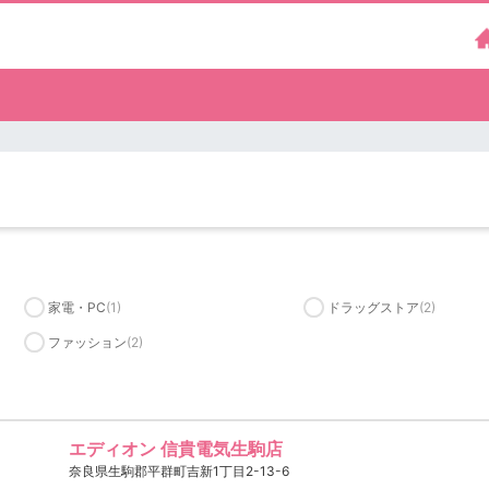
）
家電・PC
(1)
ドラッグストア
(2)
ファッション
(2)
エディオン 信貴電気生駒店
奈良県生駒郡平群町吉新1丁目2-13-6