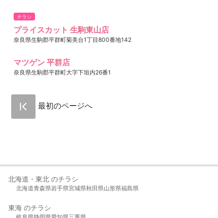
チラシ
プライスカット 生駒東山店
奈良県生駒郡平群町菊美台1丁目800番地142
マツゲン 平群店
奈良県生駒郡平群町大字下垣内26番1
最初のページへ
北海道・東北 のチラシ
北海道
青森県
岩手県
宮城県
秋田県
山形県
福島県
東海 のチラシ
岐阜県
静岡県
愛知県
三重県