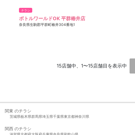
チラシ
ボトルワールドOK 平群椿井店
奈良県生駒郡平群町椿井304番地1
15店舗中、1〜15店舗目を表示中
関東 のチラシ
茨城県
栃木県
群馬県
埼玉県
千葉県
東京都
神奈川県
関西 のチラシ
滋賀県
京都府
大阪府
兵庫県
奈良県
和歌山県