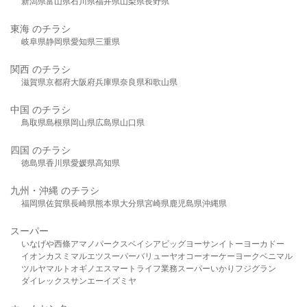
新潟県
富山県
石川県
福井県
山梨県
長野県
東海 のチラシ
岐阜県
静岡県
愛知県
三重県
関西 のチラシ
滋賀県
京都府
大阪府
兵庫県
奈良県
和歌山県
中国 のチラシ
鳥取県
島根県
岡山県
広島県
山口県
四国 のチラシ
徳島県
香川県
愛媛県
高知県
九州・沖縄 のチラシ
福岡県
佐賀県
長崎県
熊本県
大分県
宮崎県
鹿児島県
沖縄県
スーパー
いなげや
西條
アマノパークス
ベイシア
ビッグヨーサン
イトーヨーカドー
イオン
カスミ
マルエツ
スーパーバリュー
ヤオコー
オーケー
ヨークベニマル
ツルヤ
マルト
オギノ
エスマート
ライフ
業務スーパー
いかり
フジグラン
ダイレックス
サンエー
イズミヤ