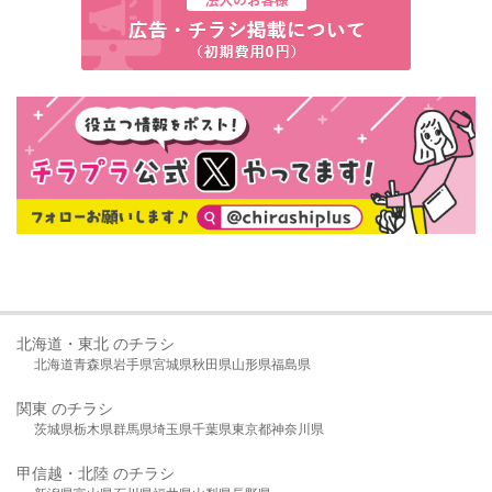
北海道・東北 のチラシ
北海道
青森県
岩手県
宮城県
秋田県
山形県
福島県
関東 のチラシ
茨城県
栃木県
群馬県
埼玉県
千葉県
東京都
神奈川県
甲信越・北陸 のチラシ